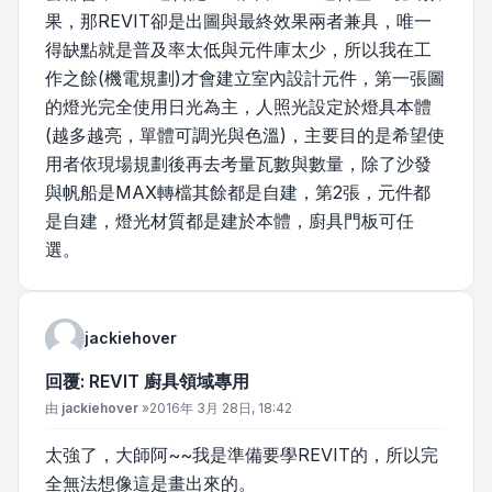
果，那REVIT卻是出圖與最終效果兩者兼具，唯一
得缺點就是普及率太低與元件庫太少，所以我在工
作之餘(機電規劃)才會建立室內設計元件，第一張圖
的燈光完全使用日光為主，人照光設定於燈具本體
(越多越亮，單體可調光與色溫)，主要目的是希望使
用者依現場規劃後再去考量瓦數與數量，除了沙發
與帆船是MAX轉檔其餘都是自建，第2張，元件都
是自建，燈光材質都是建於本體，廚具門板可任
選。
jackiehover
回覆: REVIT 廚具領域專用
文章
由
jackiehover
»
2016年 3月 28日, 18:42
太強了，大師阿~~我是準備要學REVIT的，所以完
全無法想像這是畫出來的。