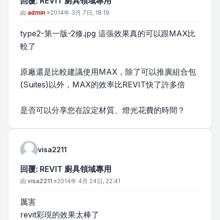
回覆: REVIT 廚具領域專用
文章
由
admin
»
2014年 3月 7日, 18:19
type2-第一版-2修.jpg 這張效果真的可以跟MAX比
較了
原廠還是比較建議使用MAX，除了可以推廣組合包
(Suites)以外，MAX的效率比REVIT快了許多倍
是否可以分享您在設定材質、燈光花費的時間？
visa2211
回覆: REVIT 廚具領域專用
文章
由
visa2211
»
2014年 4月 24日, 22:41
厲害
revit彩現的效果太棒了