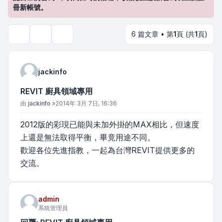
冊新帳號。
6 篇文章 • 第
1
頁 (共
1
頁)
主題工具
搜尋
jackinfo
REVIT 廚具領域專用
文章
由
jackinfo
»
2014年 3月 7日, 16:36
2012版的彩現已能與未加外掛的MAX相比，但速度
上還是無法取得平衡，畢竟用途不同。
歡迎各位先進指教，一起為台灣REVIT提供更多的
交流。
admin
系統管理員