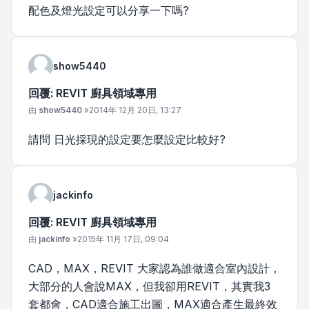
配色及燈光設定可以分享一下嗎?
show5440
回覆: REVIT 廚具領域專用
文章
由
show5440
»
2014年 12月 20日, 13:27
請問 日光採現的設定要怎麼設定比較好?
jackinfo
回覆: REVIT 廚具領域專用
文章
由
jackinfo
»
2015年 11月 17日, 09:04
CAD，MAX，REVIT 大家認為誰做適合室內設計，
大部分的人會說MAX，但我卻用REVIT，其實我3
套都會，CAD適合施工出圖，MAX適合產生最終效