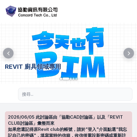
REVIT 廚具領域專用
進階搜尋
2026/06/05 此討論區由「協勤CAD討論區」以及「REVIT
CLUB討論區」彙整而來
如果您還記得原Revit club的帳號，請於"登入"介面點選"我忘
記自己的密碼"，填寫當時的信箱，收信後重設新密碼或重新註