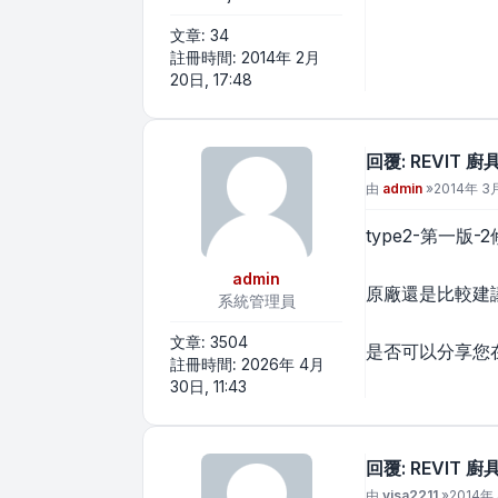
文章:
34
註冊時間:
2014年 2月
20日, 17:48
回覆: REVIT 
文章
由
admin
»
2014年 3月
type2-第一版
admin
原廠還是比較建議
系統管理員
文章:
3504
是否可以分享您
註冊時間:
2026年 4月
30日, 11:43
回覆: REVIT 
文章
由
visa2211
»
2014年 