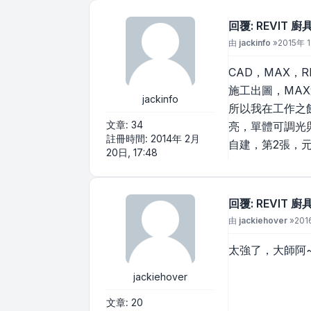
回覆: REVIT 
文章
由
jackinfo
»
2015年 1
CAD，MAX，
施工出圖，MA
jackinfo
所以我在工作之
文章:
34
亮，單體可調光
註冊時間:
2014年 2月
自建，第2張，
20日, 17:48
回覆: REVIT 
文章
由
jackiehover
»
201
太強了，大師阿~
jackiehover
文章:
20