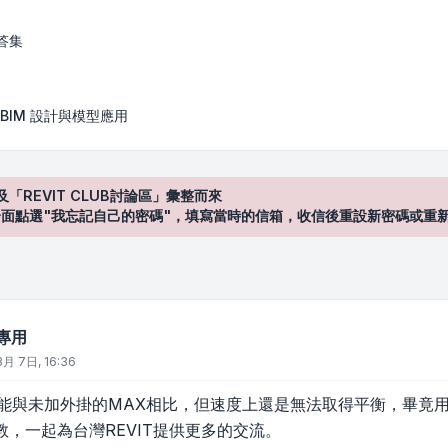
答集
BIM 設計與模型應用
及「REVIT CLUB討論區」彙整而來
登入"介面點選"我忘記自己的密碼"，填寫當時的信箱，收信後重設新密碼或重
域專用
3月 7日, 16:36
現已能與未加外掛的MAX相比，但速度上還是無法取得平衡，畢竟
，一起為台灣REVIT提供更多的交流。