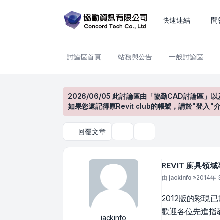
REVIT 廚具領域專用
快速連結
問
討論區首頁
站務與公告
一般討論區
2026/06/05 此討論區由「協勤CAD討論區」以
如果您還記得原Revit club的帳號，請於"
回覆文章
主題工具
搜尋
REVIT 廚具領
文章
由
jackinfo
»
2014年 
2012版的彩
歡迎各位先進指教
jackinfo