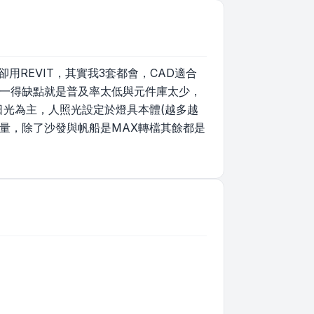
卻用REVIT，其實我3套都會，CAD適合
唯一得缺點就是普及率太低與元件庫太少，
日光為主，人照光設定於燈具本體(越多越
量，除了沙發與帆船是MAX轉檔其餘都是