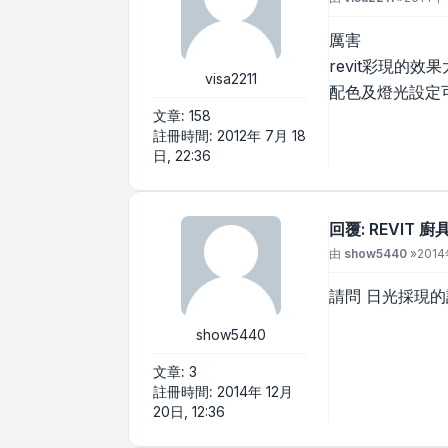
厲害
revit彩現的效
visa2211
配色及燈光設定
文章:
158
註冊時間:
2012年 7月 18
日, 22:36
回覆: REVIT 
文章
由
show5440
»
2014
請問 日光採現
show5440
文章:
3
註冊時間:
2014年 12月
20日, 12:36