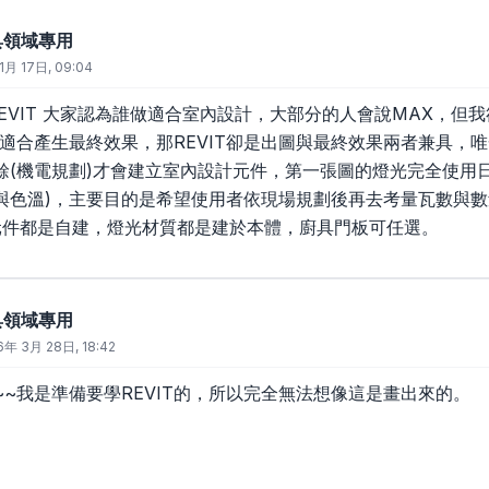
廚具領域專用
1月 17日, 09:04
REVIT 大家認為誰做適合室內設計，大部分的人會說MAX，但我
X適合產生最終效果，那REVIT卻是出圖與最終效果兩者兼具，
餘(機電規劃)才會建立室內設計元件，第一張圖的燈光完全使用
與色溫)，主要目的是希望使用者依現場規劃後再去考量瓦數與數
元件都是自建，燈光材質都是建於本體，廚具門板可任選。
廚具領域專用
6年 3月 28日, 18:42
~我是準備要學REVIT的，所以完全無法想像這是畫出來的。