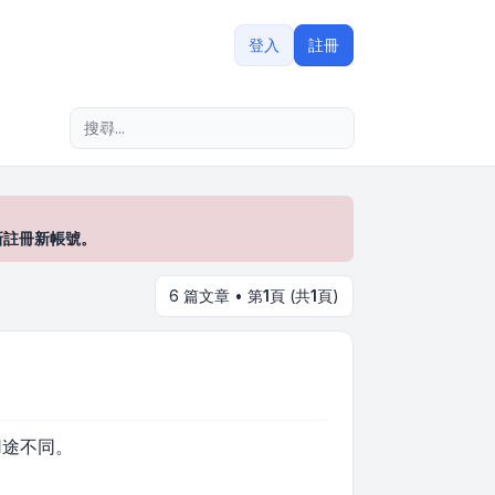
登入
註冊
進階搜尋
新註冊新帳號。
6 篇文章 • 第
1
頁 (共
1
頁)
用途不同。