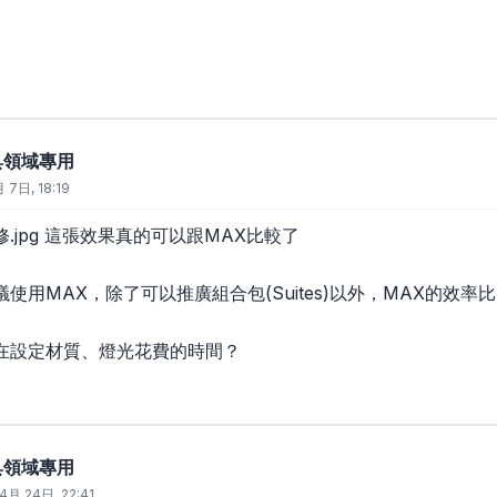
廚具領域專用
 7日, 18:19
-2修.jpg 這張效果真的可以跟MAX比較了
使用MAX，除了可以推廣組合包(Suites)以外，MAX的效率比
在設定材質、燈光花費的時間？
廚具領域專用
4月 24日, 22:41