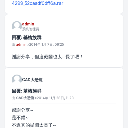
4299_52caadf0dff6a.rar
admin
系統管理員
回覆: 基樁族群
文章
由
admin
»
2014年 1月 7日, 09:25
謝謝分享，但這截圖也太...長了吧！
CAD大恐龍
回覆: 基樁族群
文章
由
CAD大恐龍
»
2014年 11月 28日, 11:23
感謝分享~
是不錯~
不過真的擷圖太長了~