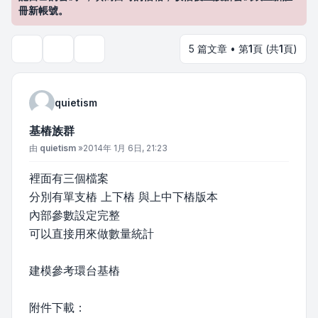
冊新帳號。
5 篇文章 • 第
1
頁 (共
1
頁)
主題工具
搜尋
quietism
基樁族群
文章
由
quietism
»
2014年 1月 6日, 21:23
裡面有三個檔案
分別有單支樁 上下樁 與上中下樁版本
內部參數設定完整
可以直接用來做數量統計
建模參考環台基樁
附件下載：