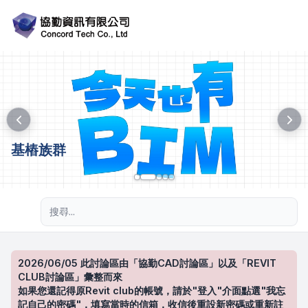
基樁族群
進階搜尋
2026/06/05 此討論區由「協勤CAD討論區」以及「REVIT
CLUB討論區」彙整而來
如果您還記得原Revit club的帳號，請於"登入"介面點選"我忘
記自己的密碼"，填寫當時的信箱，收信後重設新密碼或重新註