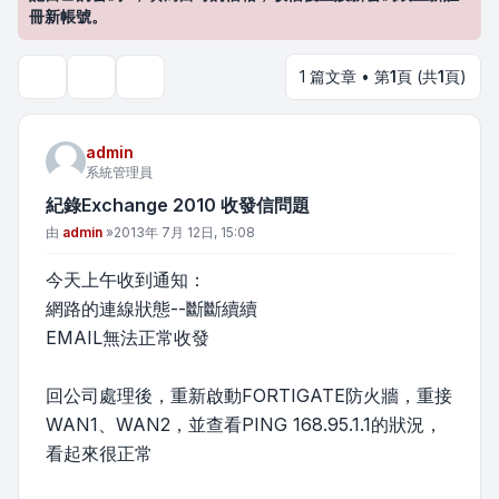
冊新帳號。
1 篇文章 • 第
1
頁 (共
1
頁)
主題工具
搜尋
admin
系統管理員
紀錄Exchange 2010 收發信問題
文章
由
admin
»
2013年 7月 12日, 15:08
今天上午收到通知：
網路的連線狀態--斷斷續續
EMAIL無法正常收發
回公司處理後，重新啟動FORTIGATE防火牆，重接
WAN1、WAN2，並查看PING 168.95.1.1的狀況，
看起來很正常