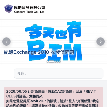
紀錄Exchange 2010 收發信問題
進階搜尋
2026/06/05 此討論區由「協勤CAD討論區」以及「REVIT
CLUB討論區」彙整而來
如果您還記得原Revit club的帳號，請於"登入"介面點選"我忘
記自己的密碼"，填寫當時的信箱，收信後重設新密碼或重新註