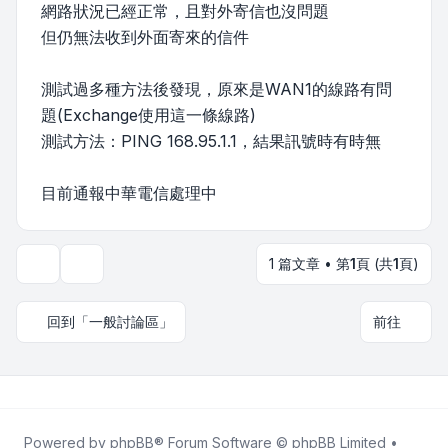
網路狀況已經正常，且對外寄信也沒問題
但仍無法收到外面寄來的信件
測試過多種方法後發現，原來是WAN1的線路有問
題(Exchange使用這一條線路)
測試方法：PING 168.95.1.1，結果訊號時有時無
目前通報中華電信處理中
1 篇文章 • 第
1
頁 (共
1
頁)
主題工具
回到「一般討論區」
前往
Powered by
phpBB
® Forum Software © phpBB Limited •