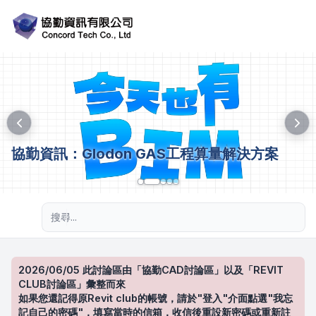
協勤資訊：Glodon GAS工程算量解決方案
進階搜尋
2026/06/05 此討論區由「協勤CAD討論區」以及「REVIT
CLUB討論區」彙整而來
如果您還記得原Revit club的帳號，請於"登入"介面點選"我忘
記自己的密碼"，填寫當時的信箱，收信後重設新密碼或重新註