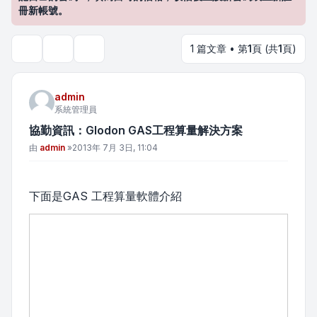
冊新帳號。
1 篇文章 • 第
1
頁 (共
1
頁)
主題工具
搜尋
admin
系統管理員
協勤資訊：Glodon GAS工程算量解決方案
文章
由
admin
»
2013年 7月 3日, 11:04
下面是GAS 工程算量軟體介紹