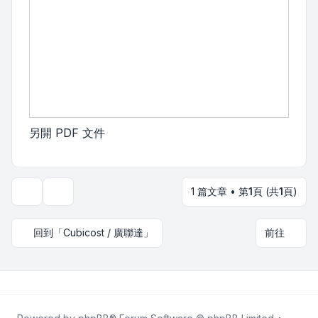
另開 PDF 文件
1 篇文章 • 第
1
頁 (共
1
頁)
主題工具
回到「Cubicost / 廣聯達」
前往