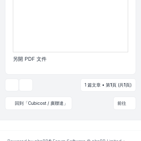
另開 PDF 文件
1 篇文章 • 第
1
頁 (共
1
頁)
主題工具
回到「Cubicost / 廣聯達」
前往