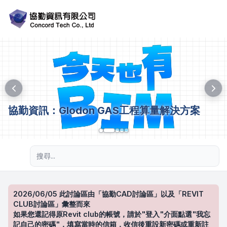
協勤資訊：Glodon GAS工程算量解決方案
進階搜尋
2026/06/05 此討論區由「協勤CAD討論區」以及「REVIT
CLUB討論區」彙整而來
如果您還記得原Revit club的帳號，請於"登入"介面點選"我忘
記自己的密碼"，填寫當時的信箱，收信後重設新密碼或重新註