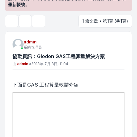
冊新帳號。
1 篇文章 • 第
1
頁 (共
1
頁)
主題工具
搜尋
admin
系統管理員
協勤資訊：Glodon GAS工程算量解決方案
文章
由
admin
»
2013年 7月 3日, 11:04
下面是GAS 工程算量軟體介紹