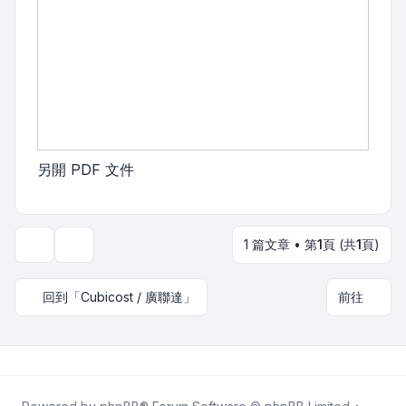
另開 PDF 文件
1 篇文章 • 第
1
頁 (共
1
頁)
主題工具
回到「Cubicost / 廣聯達」
前往