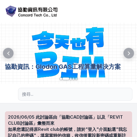
協勤資訊：Glodon GAS工程算量解決方案
進階搜尋
2026/06/05 此討論區由「協勤CAD討論區」以及「REVIT
CLUB討論區」彙整而來
如果您還記得原Revit club的帳號，請於"登入"介面點選"我忘
記自己的密碼"，填寫當時的信箱，收信後重設新密碼或重新註