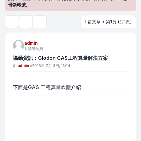
冊新帳號。
1 篇文章 • 第
1
頁 (共
1
頁)
主題工具
搜尋
admin
系統管理員
協勤資訊：Glodon GAS工程算量解決方案
文章
由
admin
»
2013年 7月 3日, 11:04
下面是GAS 工程算量軟體介紹