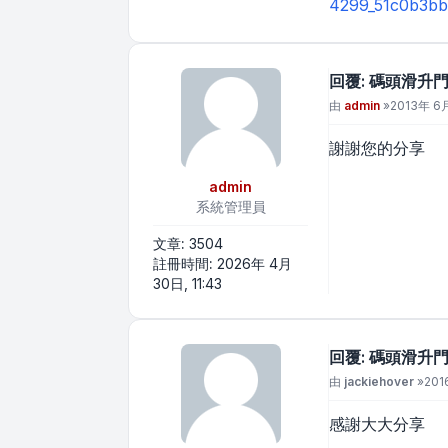
4299_51c0b3bb
回覆: 碼頭滑升
文章
由
admin
»
2013年 6月
謝謝您的分享
admin
系統管理員
文章:
3504
註冊時間:
2026年 4月
30日, 11:43
回覆: 碼頭滑升
文章
由
jackiehover
»
201
感謝大大分享