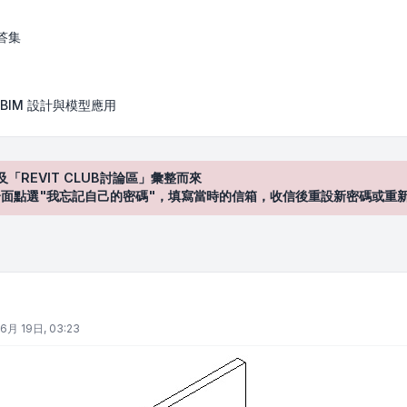
答集
BIM 設計與模型應用
及「REVIT CLUB討論區」彙整而來
登入"介面點選"我忘記自己的密碼"，填寫當時的信箱，收信後重設新密碼或重
6月 19日, 03:23