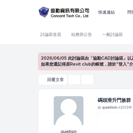
碼頭滑升門族群
快速連結
問
討論區首頁
站務與公告
一般討論區
2026/06/05 此討論區由「協勤CAD討論區」以
如果您還記得原Revit club的帳號，請於"
回覆文章
主題工具
搜尋
碼頭滑升門族群
文章
由
quietism
»
2013年 
quietism