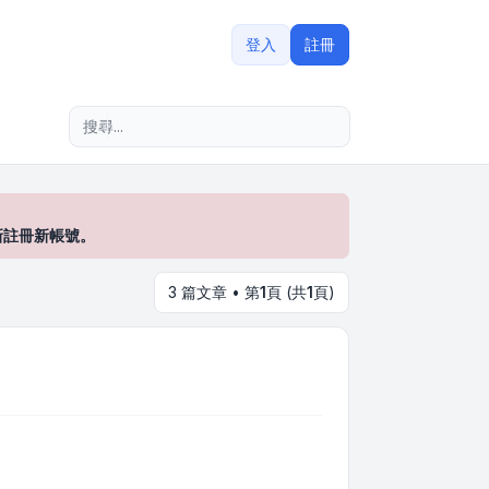
登入
註冊
進階搜尋
新註冊新帳號。
3 篇文章 • 第
1
頁 (共
1
頁)