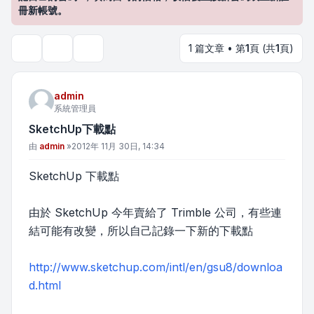
冊新帳號。
1 篇文章 • 第
1
頁 (共
1
頁)
主題工具
搜尋
admin
系統管理員
SketchUp下載點
文章
由
admin
»
2012年 11月 30日, 14:34
SketchUp 下載點
由於 SketchUp 今年賣給了 Trimble 公司，有些連
結可能有改變，所以自己記錄一下新的下載點
http://www.sketchup.com/intl/en/gsu8/downloa
d.html