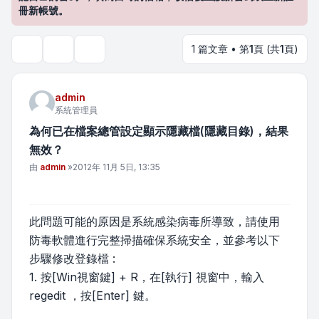
冊新帳號。
1 篇文章 • 第
1
頁 (共
1
頁)
主題工具
搜尋
admin
系統管理員
為何已在檔案總管設定顯示隱藏檔(隱藏目錄)，結果
無效？
文章
由
admin
»
2012年 11月 5日, 13:35
此問題可能的原因是系統感染病毒所導致，請使用
防毒軟體進行完整掃描確保系統安全，並參考以下
步驟修改登錄檔 :
1. 按[Win視窗鍵] + R，在[執行] 視窗中，輸入
regedit ，按[Enter] 鍵。