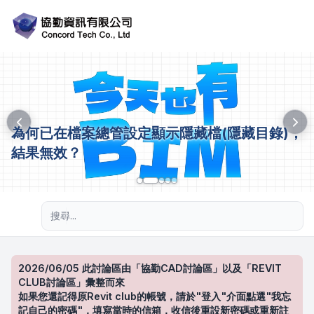
為何已在檔案總管設定顯示隱藏檔(隱藏目錄)，
結果無效？
進階搜尋
2026/06/05 此討論區由「協勤CAD討論區」以及「REVIT
CLUB討論區」彙整而來
如果您還記得原Revit club的帳號，請於"登入"介面點選"我忘
記自己的密碼"，填寫當時的信箱，收信後重設新密碼或重新註