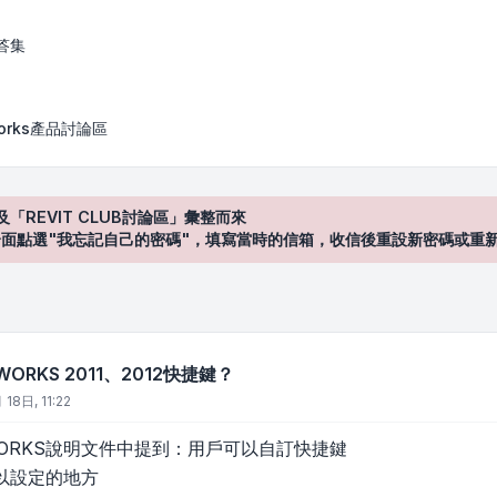
1、2012快捷鍵？
答集
works產品討論區
及「REVIT CLUB討論區」彙整而來
登入"介面點選"我忘記自己的密碼"，填寫當時的信箱，收信後重設新密碼或重
ORKS 2011、2012快捷鍵？
18日, 11:22
WORKS說明文件中提到：用戶可以自訂快捷鍵
以設定的地方