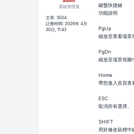
admin
鍵盤快捷鍵
系統管理員
功能說明
文章:
3504
註冊時間:
2026年 4月
PgUp
30日, 11:43
縮放至查看場景
PgDn
縮放至場景視圖
Home
帶您進入首頁查
ESC
取消所有選擇。
SHIFT
用於修改鼠標中