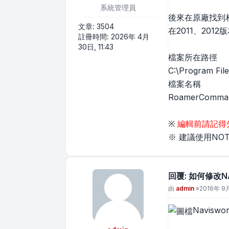
系統管理員
後來在原廠找到
文章:
3504
在2011、201
註冊時間:
2026年 4月
30日, 11:43
檔案所在路徑
C:\Program Fi
檔案名稱
RoamerComman
※
編輯前請記得
※ 建議使用NO
回覆: 如何修改NA
文章
由
admin
»
2016年 9月 
Navisw