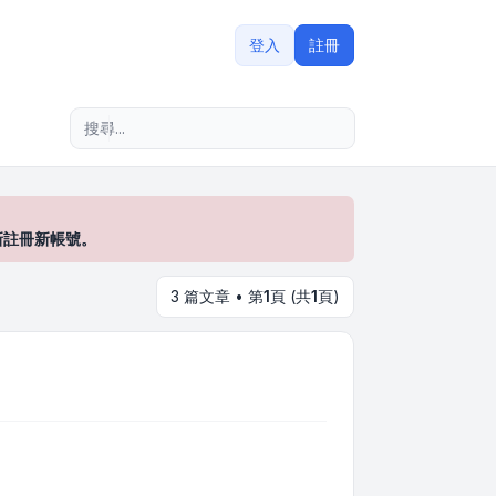
登入
註冊
進階搜尋
新註冊新帳號。
3 篇文章 • 第
1
頁 (共
1
頁)