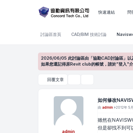
如何修改NAVISWORKS 201
快速連結
問
討論區首頁
CAD/BIM 技術討論
Navis
2026/06/05 此討論區由「協勤CAD討論區」以
如果您還記得原Revit club的帳號，請於"
回覆文章
主題工具
搜尋
如何修改NAVISW
文章
由
admin
»
2012年 5月 
雖然在NAVIS
但是卻找不到可
admin