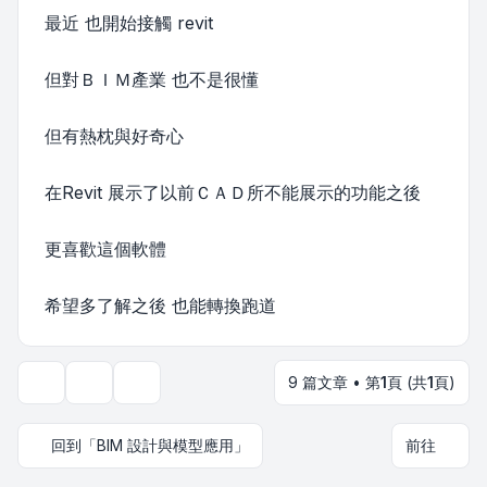
最近 也開始接觸 revit
但對ＢＩＭ產業 也不是很懂
但有熱枕與好奇心
在Revit 展示了以前ＣＡＤ所不能展示的功能之後
更喜歡這個軟體
希望多了解之後 也能轉換跑道
9 篇文章 • 第
1
頁 (共
1
頁)
主題工具
顯示和排序選項
回到「BIM 設計與模型應用」
前往