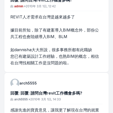
回覆: 請問台灣revit工作機會多嗎?
文章
由
admin
»
2010年 3月 1日, 12:42
REVIT人才需求在台灣是越來越多了
據目前所知，除了有建案導入BIM概念外，部份公
共工程也會陸續導入BIM、BLM
如dannisha大大所說，很多事務所都有此職缺
您已有建築設計工作經驗，也熟BIM的概念，相信
在台灣找相關工作是沒問題的啦..
arch5555
回覆: 回覆: 請問台灣revit工作機會多嗎?
文章
由
arch5555
»
2010年 3月 1日, 14:33
感謝先進的寶貴意見，讓我更了解現在台灣的就業