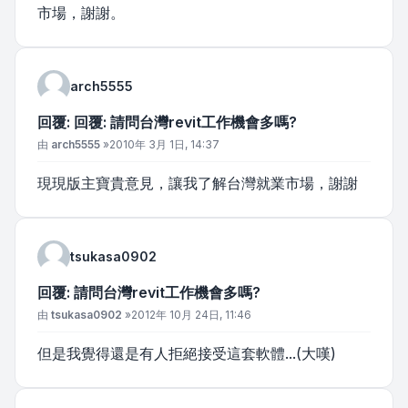
市場，謝謝。
arch5555
回覆: 回覆: 請問台灣revit工作機會多嗎?
文章
由
arch5555
»
2010年 3月 1日, 14:37
現現版主寶貴意見，讓我了解台灣就業市場，謝謝
tsukasa0902
回覆: 請問台灣revit工作機會多嗎?
文章
由
tsukasa0902
»
2012年 10月 24日, 11:46
但是我覺得還是有人拒絕接受這套軟體...(大嘆)