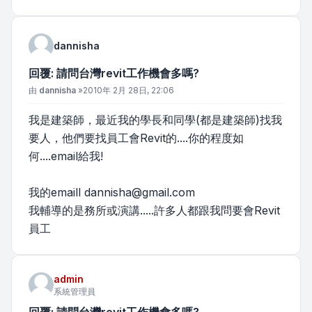
dannisha
回覆: 請問台灣revit工作機會多嗎?
文章
由
dannisha
»
2010年 2月 28日, 22:06
我是建築師，最近我的學長和同學(都是建築師)找我
要人，他們要找員工會Revit的....你的程度如
何....email給我!
我的emaill
dannisha@gmail.com
我輔導的是務所或演講.....許多人都跟我問要會Revit
員工
admin
系統管理員