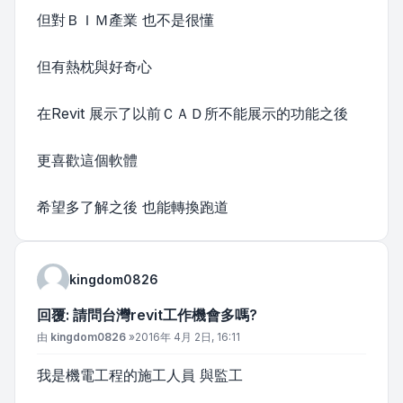
但對ＢＩＭ產業 也不是很懂
但有熱枕與好奇心
在Revit 展示了以前ＣＡＤ所不能展示的功能之後
更喜歡這個軟體
希望多了解之後 也能轉換跑道
kingdom0826
回覆: 請問台灣revit工作機會多嗎?
文章
由
kingdom0826
»
2016年 4月 2日, 16:11
我是機電工程的施工人員 與監工