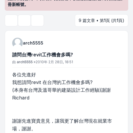
冊新帳號。
9 篇文章 • 第
1
頁 (共
1
頁)
主題工具
搜尋
arch5555
請問台灣revit工作機會多嗎?
文章
由
arch5555
»
2010年 2月 28日, 18:51
各位先進好
我想請問revit 在台灣的工作機會多嗎?
(本身有台灣及溫哥華的建築設計工作經驗)謝謝
Richard
謝謝先進寶貴意見，讓我更了解台灣現在就業市
場，謝謝。