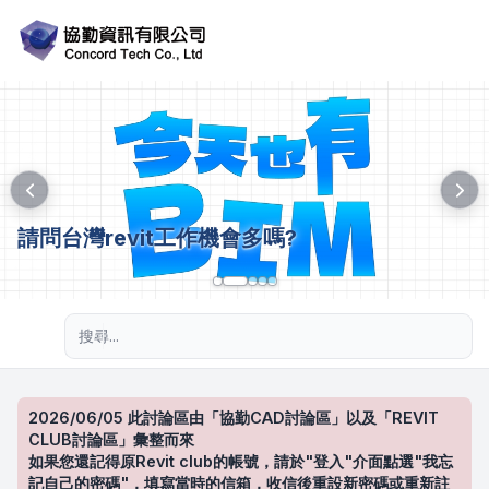
請問台灣revit工作機會多嗎?
進階搜尋
2026/06/05 此討論區由「協勤CAD討論區」以及「REVIT
CLUB討論區」彙整而來
如果您還記得原Revit club的帳號，請於"登入"介面點選"我忘
記自己的密碼"，填寫當時的信箱，收信後重設新密碼或重新註