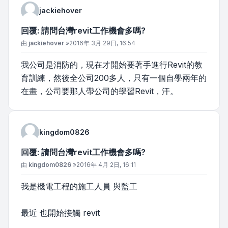
jackiehover
回覆: 請問台灣revit工作機會多嗎?
文章
由
jackiehover
»
2016年 3月 29日, 16:54
我公司是消防的，現在才開始要著手進行Revit的教
育訓練，然後全公司200多人，只有一個自學兩年的
在畫，公司要那人帶公司的學習Revit，汗。
kingdom0826
回覆: 請問台灣revit工作機會多嗎?
文章
由
kingdom0826
»
2016年 4月 2日, 16:11
我是機電工程的施工人員 與監工
最近 也開始接觸 revit