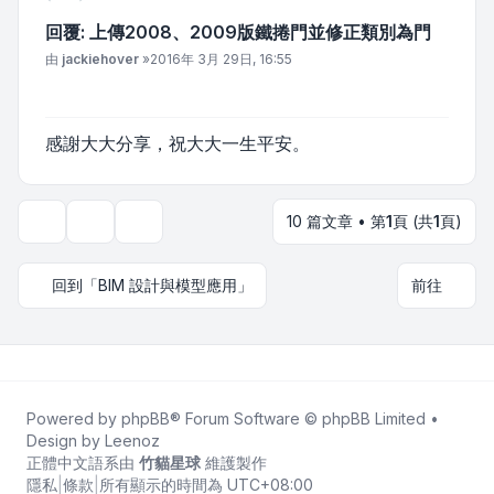
回覆: 上傳2008、2009版鐵捲門並修正類別為門
文章
由
jackiehover
»
2016年 3月 29日, 16:55
感謝大大分享，祝大大一生平安。
10 篇文章 • 第
1
頁 (共
1
頁)
主題工具
顯示和排序選項
回到「BIM 設計與模型應用」
前往
Powered by
phpBB
® Forum Software © phpBB Limited •
Design by
Leenoz
正體中文語系由
竹貓星球
維護製作
隱私
|
條款
|
所有顯示的時間為
UTC+08:00