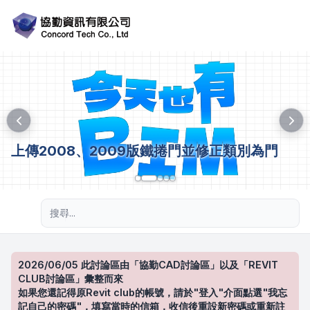
上傳2008、2009版鐵捲門並修正類別為門
進階搜尋
2026/06/05 此討論區由「協勤CAD討論區」以及「REVIT
CLUB討論區」彙整而來
如果您還記得原Revit club的帳號，請於"登入"介面點選"我忘
記自己的密碼"，填寫當時的信箱，收信後重設新密碼或重新註