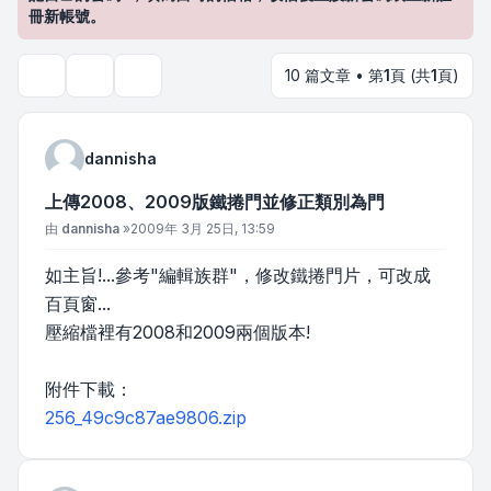
冊新帳號。
10 篇文章 • 第
1
頁 (共
1
頁)
主題工具
搜尋
dannisha
上傳2008、2009版鐵捲門並修正類別為門
文章
由
dannisha
»
2009年 3月 25日, 13:59
如主旨!...參考"編輯族群"，修改鐵捲門片，可改成
百頁窗...
壓縮檔裡有2008和2009兩個版本!
附件下載：
256_49c9c87ae9806.zip