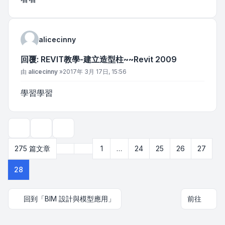
alicecinny
回覆: REVIT教學-建立造型柱~~Revit 2009
文章
由
alicecinny
»
2017年 3月 17日, 15:56
學習學習
主題工具
顯示和排序選項
上一頁
275 篇文章
1
…
24
25
26
27
第
28
頁 (共
28
頁)
28
回到「BIM 設計與模型應用」
前往