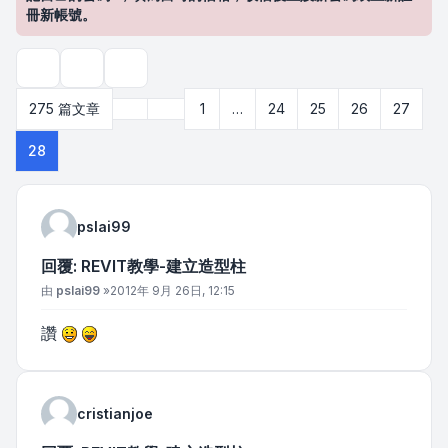
冊新帳號。
主題工具
搜尋
上一頁
275 篇文章
1
…
24
25
26
27
第
28
頁 (共
28
頁)
28
pslai99
回覆: REVIT教學-建立造型柱
文章
由
pslai99
»
2012年 9月 26日, 12:15
讚
cristianjoe