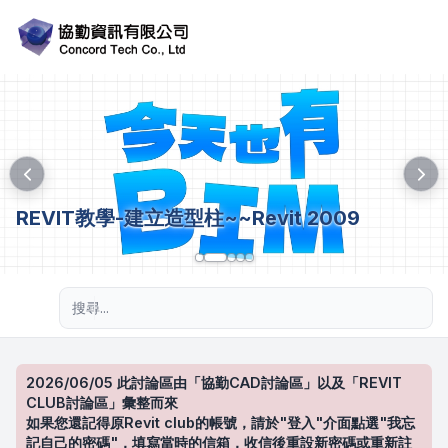
REVIT教學-建立造型柱~~Revit 2009
進階搜尋
2026/06/05 此討論區由「協勤CAD討論區」以及「REVIT
CLUB討論區」彙整而來
如果您還記得原Revit club的帳號，請於"登入"介面點選"我忘
記自己的密碼"，填寫當時的信箱，收信後重設新密碼或重新註