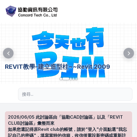
REVIT教學-建立造型柱~~Revit 2009
進階搜尋
2026/06/05 此討論區由「協勤CAD討論區」以及「REVIT
CLUB討論區」彙整而來
如果您還記得原Revit club的帳號，請於"登入"介面點選"我忘
記自己的密碼"，填寫當時的信箱，收信後重設新密碼或重新註