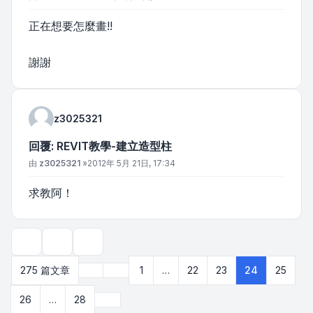
正在想要怎麼畫!!
謝謝
z3025321
回覆: REVIT教學-建立造型柱
文章
由
z3025321
»
2012年 5月 21日, 17:34
求教阿！
主題工具
顯示和排序選項
上一頁
275 篇文章
1
…
22
23
24
25
第
24
頁 (共
28
頁)
下一頁
26
…
28