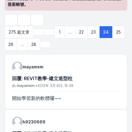
冊新帳號。
主題工具
搜尋
上一頁
275 篇文章
1
…
22
23
24
25
第
24
頁 (共
28
頁)
下一頁
26
…
28
mayamsm
回覆: REVIT教學-建立造型柱
文章
由
mayamsm
»
2012年 3月 6日, 15:39
開始學習新的軟體囉~~
h9230669