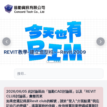
REVIT教學-建立造型柱~~Revit 2009
進階搜尋
2026/06/05 此討論區由「協勤CAD討論區」以及「REVIT
CLUB討論區」彙整而來
如果您還記得原Revit club的帳號，請於"登入"介面點選"我忘
記自己的密碼"，填寫當時的信箱，收信後重設新密碼或重新註