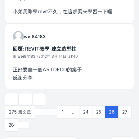
小弟我剛學revit不久，在這趕緊來學習一下囉
wei84183
回覆: REVIT教學-建立造型柱
文章
由
wei84183
»
2012年 8月 14日, 21:40
正好要畫一個ARTDECO的案子
感謝分享
主題工具
顯示和排序選項
上一頁
275 篇文章
1
…
24
25
26
27
第
26
頁 (共
28
頁)
下一頁
28