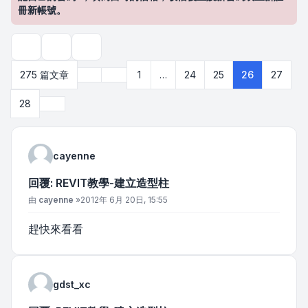
冊新帳號。
主題工具
搜尋
上一頁
275 篇文章
1
…
24
25
26
27
第
26
頁 (共
28
頁)
下一頁
28
cayenne
回覆: REVIT教學-建立造型柱
文章
由
cayenne
»
2012年 6月 20日, 15:55
趕快來看看
gdst_xc