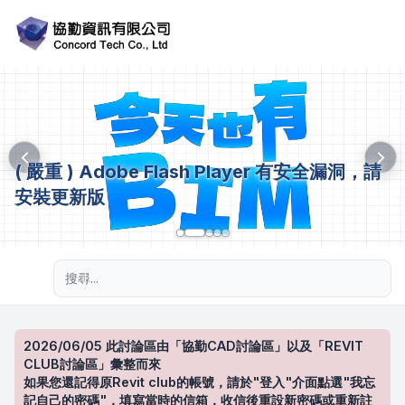
( 嚴重 ) Adobe Flash Player 有安全漏洞，請
安裝更新版
進階搜尋
2026/06/05 此討論區由「協勤CAD討論區」以及「REVIT
CLUB討論區」彙整而來
如果您還記得原Revit club的帳號，請於"登入"介面點選"我忘
記自己的密碼"，填寫當時的信箱，收信後重設新密碼或重新註