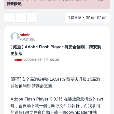
冊新帳號。
1 篇文章 • 第
1
頁 (共
1
頁)
主題工具
搜尋
admin
系統管理員
( 嚴重 ) Adobe Flash Player 有安全漏洞，請安裝
更新版
文章
由
admin
»
2008年 6月 3日, 09:39
(嚴重)安全漏洞提醒!FLASH 記得要去升級.此漏洞
開始被利用.請務必更新.
Adobe Flash Player 9.0.115 在播放惡意構造的swf
時，會自動下載一個可執行文件並執行，而我拿到
的這個swf文件會自動下載一個downloader並執