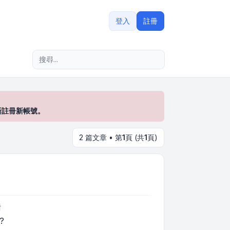
登入
註冊
進階搜尋
新註冊新帳號。
2 篇文章 • 第
1
頁 (共
1
頁)
謝
?