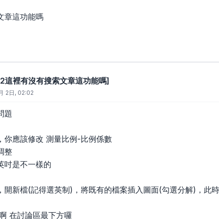
文章這功能嗎
註}[2這裡有沒有搜索文章這功能嗎]
 2日, 02:02
問題
，你應該修改 測量比例-比例係數
調整
英吋是不一樣的
，開新檔(記得選英制)，將既有的檔案插入圖面(勾選分解)，此
啊 在討論區最下方囉