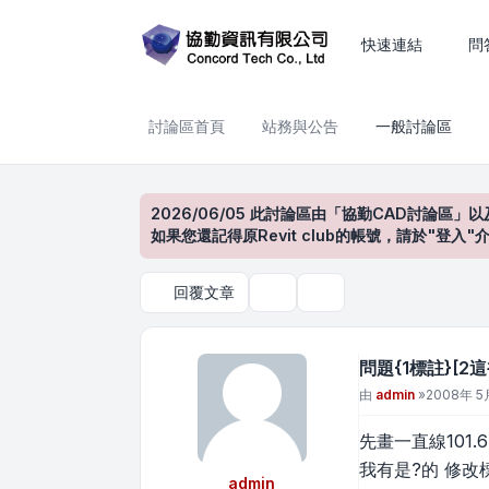
問題{1標註}[2這裡有沒有搜
快速連結
問
討論區首頁
站務與公告
一般討論區
2026/06/05 此討論區由「協勤CAD討論區」以
如果您還記得原Revit club的帳號，請於"
回覆文章
主題工具
搜尋
問題{1標註}[
文章
由
admin
»
2008年 5月
先畫一直線101.
我有是?的 修改標註
admin