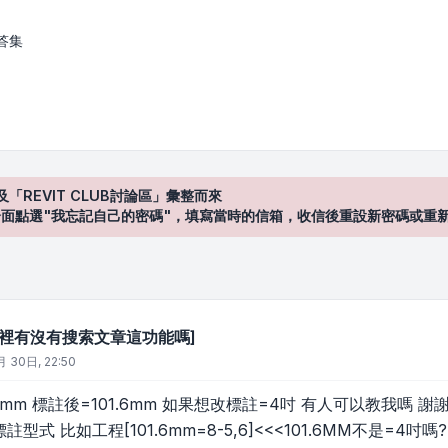
索文章這功能嗎]
答集
及「REVIT CLUB討論區」彙整而來
登入"介面點選"我忘記自己的密碼"，填寫當時的信箱，收信後重設新密碼或重
2這裡有沒有搜索文章這功能嗎]
 30日, 22:50
6mm 標註後=101.6mm 如果想改標註=4吋 有人可以教我嗎 謝
型式 比如工程[101.6mm=8-5,6]<<<101.6MM不是=4吋嗎?