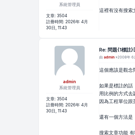
系統管理員
這裡有沒有搜索
文章:
3504
註冊時間:
2026年 4月
30日, 11:43
Re: 問題{1標
文章
由
admin
»
2008年 6月
這個應該是觀念
admin
如果是標註的話
系統管理員
用比例的方式去
文章:
3504
因為工程單位跟
註冊時間:
2026年 4月
30日, 11:43
還有一個方法是
搜索文章功能 有