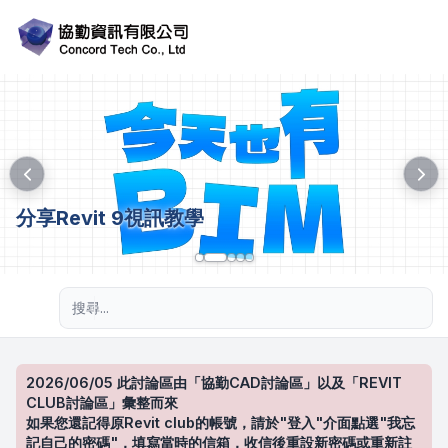
分享Revit 9視訊教學
進階搜尋
2026/06/05 此討論區由「協勤CAD討論區」以及「REVIT
CLUB討論區」彙整而來
如果您還記得原Revit club的帳號，請於"登入"介面點選"我忘
記自己的密碼"，填寫當時的信箱，收信後重設新密碼或重新註