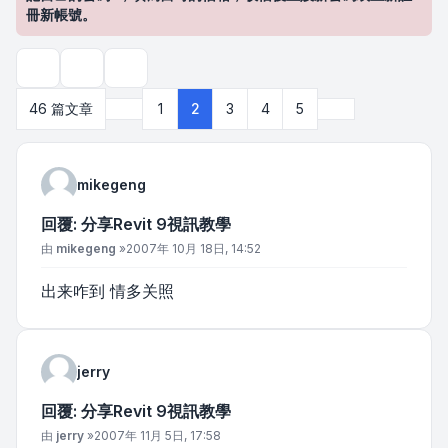
冊新帳號。
主題工具
搜尋
上一頁
下一頁
46 篇文章
1
2
3
4
5
mikegeng
回覆: 分享Revit 9視訊教學
文章
由
mikegeng
»
2007年 10月 18日, 14:52
出来咋到 情多关照
jerry
回覆: 分享Revit 9視訊教學
文章
由
jerry
»
2007年 11月 5日, 17:58