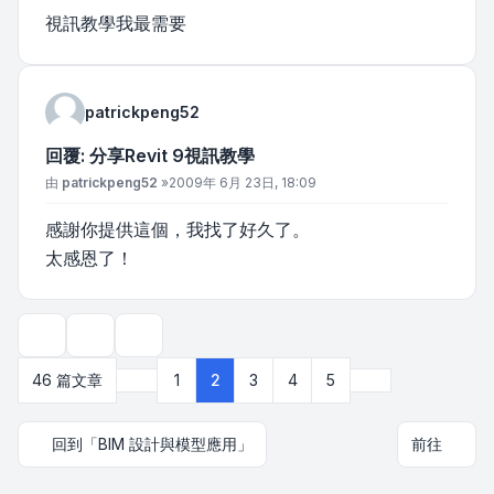
視訊教學我最需要
patrickpeng52
回覆: 分享Revit 9視訊教學
文章
由
patrickpeng52
»
2009年 6月 23日, 18:09
感謝你提供這個，我找了好久了。
太感恩了！
主題工具
顯示和排序選項
上一頁
下一頁
46 篇文章
1
2
3
4
5
回到「BIM 設計與模型應用」
前往