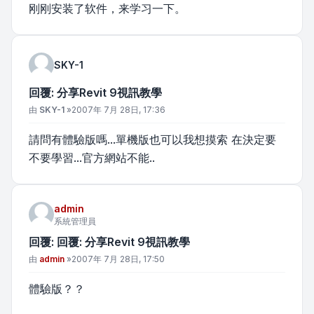
刚刚安装了软件，来学习一下。
SKY-1
回覆: 分享Revit 9視訊教學
文章
由
SKY-1
»
2007年 7月 28日, 17:36
請問有體驗版嗎...單機版也可以我想摸索 在決定要
不要學習...官方網站不能..
admin
系統管理員
回覆: 回覆: 分享Revit 9視訊教學
文章
由
admin
»
2007年 7月 28日, 17:50
體驗版？？