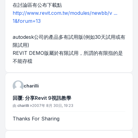
在討論區有公布下載點
http://www.revit.com.tw/modules/newbb/v ...
1&forum=13
autodesk公司的產品多有試用版(例如30天試用或有
限試用)
REVIT DEMO版屬於有限試用，所謂的有限指的是
不能存檔
charilli
回覆: 分享Revit 9視訊教學
文章
由
charilli
»
2007年 8月 30日, 19:23
Thanks For Sharing