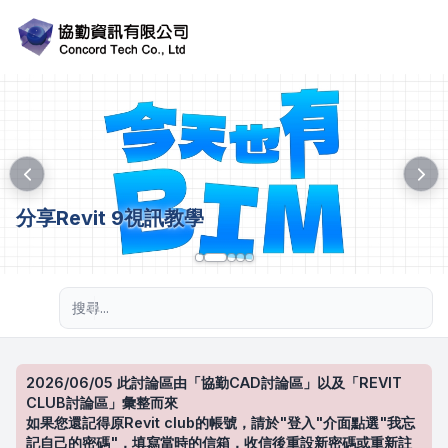
分享Revit 9視訊教學
進階搜尋
2026/06/05 此討論區由「協勤CAD討論區」以及「REVIT
CLUB討論區」彙整而來
如果您還記得原Revit club的帳號，請於"登入"介面點選"我忘
記自己的密碼"，填寫當時的信箱，收信後重設新密碼或重新註