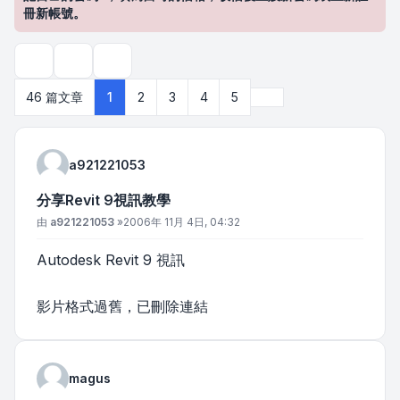
冊新帳號。
主題工具
搜尋
下一頁
46 篇文章
1
2
3
4
5
a921221053
分享Revit 9視訊教學
文章
由
a921221053
»
2006年 11月 4日, 04:32
Autodesk Revit 9 視訊
影片格式過舊，已刪除連結
magus