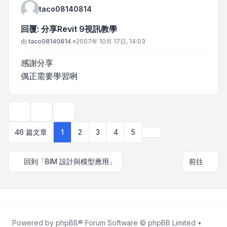
taco08140814
回覆: 分享Revit 9視訊教學
文章
由
taco08140814
»
2007年 10月 17日, 14:03
感謝分享
偶正需要學習咧
主題工具
顯示和排序選項
下一頁
46 篇文章
1
2
3
4
5
回到「BIM 設計與模型應用」
前往
Powered by
phpBB
® Forum Software © phpBB Limited •