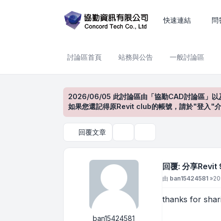
分享Revit 9視訊教學
快速連結
問
討論區首頁
站務與公告
一般討論區
2026/06/05 此討論區由「協勤CAD討論區」以
如果您還記得原Revit club的帳號，請於"
回覆文章
主題工具
搜尋
回覆: 分享Revi
文章
由
ban15424581
»
20
thanks for shar
ban15424581