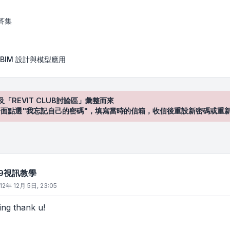
答集
BIM 設計與模型應用
及「REVIT CLUB討論區」彙整而來
登入"介面點選"我忘記自己的密碼"，填寫當時的信箱，收信後重設新密碼或重
t 9視訊教學
12年 12月 5日, 23:05
ing thank u!