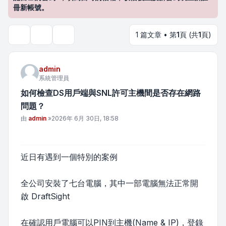
冊新帳號。
1 篇文章 • 第
1
頁 (共
1
頁)
主題工具
搜尋
admin
系統管理員
如何檢查DS用戶端與SNL許可主機間是否存在網路
問題？
文章
由
admin
»
2026年 6月 30日, 18:58
近日有遇到一個特別的案例
全公司安裝了七台電腦，其中一部電腦無法正常開
啟 DraftSight
在確認用戶電腦可以PIN到主機(Name & IP)，登錄