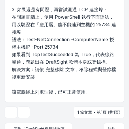
3. 如果還是有問題，再嘗試測通 TCP 連接埠：
在問題電腦上，使用 PowerShell 執行下面語法，
用以驗證在「應用層」能不能連到主機的 25734 連
接埠
語法：Test-NetConnection -ComputerName 授
權主機IP -Port 25734
如果看到 TcpTestSucceeded 為 True，代表線路
暢通，問題出在 DraftSight 軟體本身或登錄檔。
解決方案：請依 完整移除 文章，移除程式與登錄檔
後重新安裝
該電腦經上列處理後，已可正常使用。
1 篇文章 • 第
1
頁 (共
1
頁)
主題工具
回到「DraftSight產品討論區」
前往