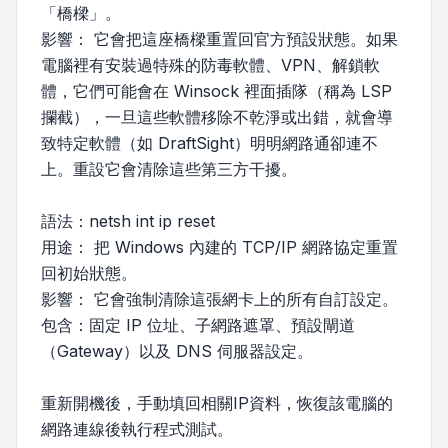
「橋樑」。
影響： 它會把這座橋樑重置回官方預設狀態。如果
電腦裡有安裝過特殊的防毒軟體、VPN、解鎖軟
體，它們可能會在 Winsock 裡面插隊（稱為 LSP
攔截），一旦這些軟體移除不乾淨或出錯，就會導
致特定軟體（如 DraftSight）明明網路通卻連不
上。重設它會清除這些第三方干擾。
語法：netsh int ip reset
用途： 把 Windows 內建的 TCP/IP 網路協定重置
回初始狀態。
影響： 它會強制清除這張網卡上的所有自訂設定。
包含：固定 IP 位址、子網路遮罩、預設閘道
（Gateway）以及 DNS 伺服器設定。
重新開機後，手動填回相關IP資料，恢復該電腦的
網路連線後執行程式測試。