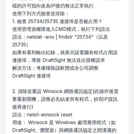
檔的許可指向改為IP後仍無法正常執行
使用下列方式檢查並排除：
1. 檢查 25734/25735 連接埠是否被占用？
使用管理員權限進入CMD模式，執行下列語法
語法：netstat -ano | findstr "25734"（以及
25735）
如果有看到輸出紀錄，就表示該電腦有程式占用該
連接埠，導致 DraftSight 無法送出授權請求
解決方法：考慮移除該軟體或全公司調整
DraftSight 連接埠
2. 清除並重設 Winsock 網路通訊協定(此操作後需
要重新開機，請務必先結束所有程式，抄寫IP資訊
後再進行)
語法：netsh winsock reset
用途： Winsock 是 Windows 處理應用程式（如
DraftSight、瀏覽器）與網路通訊協定之間溝通的