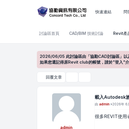
載入Autodesk族群的最佳方
快速連結
問
討論區首頁
CAD/BIM 技術討論
Revit
2026/06/05 此討論區由「協勤CAD討論區」以
如果您還記得原Revit club的帳號，請於"
回覆文章
主題工具
搜尋
載入Autodes
文章
由
admin
»
2026年 6月
很多REVIT使
admin