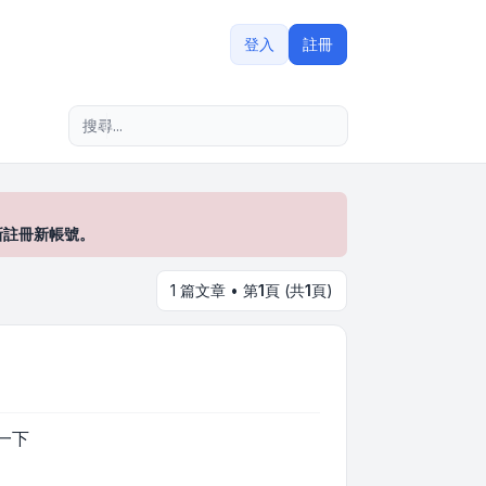
登入
註冊
進階搜尋
新註冊新帳號。
1 篇文章 • 第
1
頁 (共
1
頁)
一下