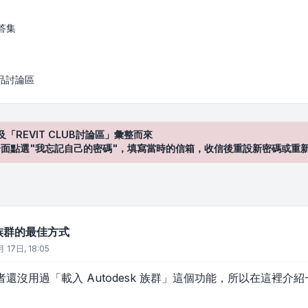
式
答集
產品討論區
及「REVIT CLUB討論區」彙整而來
登入"介面點選"我忘記自己的密碼"，填寫當時的信箱，收信後重設新密碼或重
k族群的最佳方式
 17日, 18:05
用者還沒用過「載入 Autodesk 族群」這個功能，所以在這裡介紹