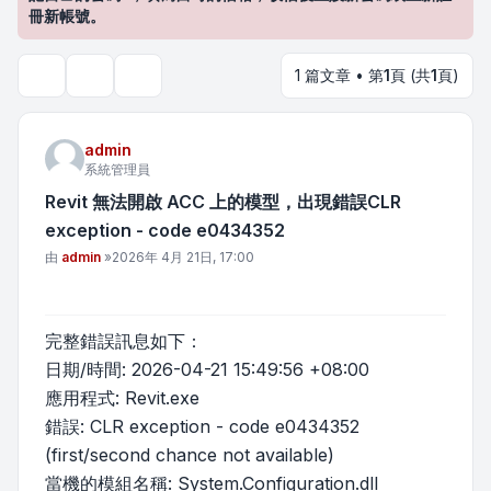
冊新帳號。
1 篇文章 • 第
1
頁 (共
1
頁)
主題工具
搜尋
admin
系統管理員
Revit 無法開啟 ACC 上的模型，出現錯誤CLR
exception - code e0434352
文章
由
admin
»
2026年 4月 21日, 17:00
完整錯誤訊息如下：
日期/時間: 2026-04-21 15:49:56 +08:00
應用程式: Revit.exe
錯誤: CLR exception - code e0434352
(first/second chance not available)
當機的模組名稱: System.Configuration.dll