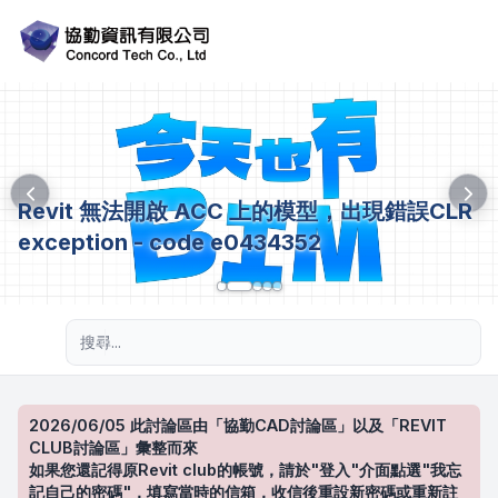
Revit 無法開啟 ACC 上的模型，出現錯誤CLR
exception - code e0434352
進階搜尋
2026/06/05 此討論區由「協勤CAD討論區」以及「REVIT
CLUB討論區」彙整而來
如果您還記得原Revit club的帳號，請於"登入"介面點選"我忘
記自己的密碼"，填寫當時的信箱，收信後重設新密碼或重新註