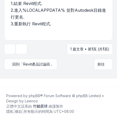
1.結束 Revit程式.
2.進入%LOCALAPPDATA% 並對Autodesk目錄進
行更名.
3.重新執行 Revit程式.
1 篇文章 • 第
1
頁 (共
1
頁)
主題工具
回到「Revit產品討論區」
前往
Powered by
phpBB
® Forum Software © phpBB Limited •
Design by
Leenoz
正體中文語系由
竹貓星球
維護製作
隱私
|
條款
|
所有顯示的時間為
UTC+08:00