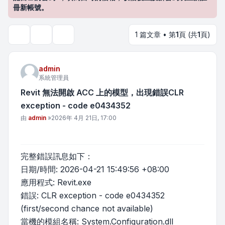
冊新帳號。
1 篇文章 • 第
1
頁 (共
1
頁)
主題工具
搜尋
admin
系統管理員
Revit 無法開啟 ACC 上的模型，出現錯誤CLR
exception - code e0434352
文章
由
admin
»
2026年 4月 21日, 17:00
完整錯誤訊息如下：
日期/時間: 2026-04-21 15:49:56 +08:00
應用程式: Revit.exe
錯誤: CLR exception - code e0434352
(first/second chance not available)
當機的模組名稱: System.Configuration.dll