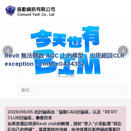
Revit 無法開啟 ACC 上的模型，出現錯誤CLR
exception - code e0434352
進階搜尋
2026/06/05 此討論區由「協勤CAD討論區」以及「REVIT
CLUB討論區」彙整而來
如果您還記得原Revit club的帳號，請於"登入"介面點選"我忘
記自己的密碼"，填寫當時的信箱，收信後重設新密碼或重新註