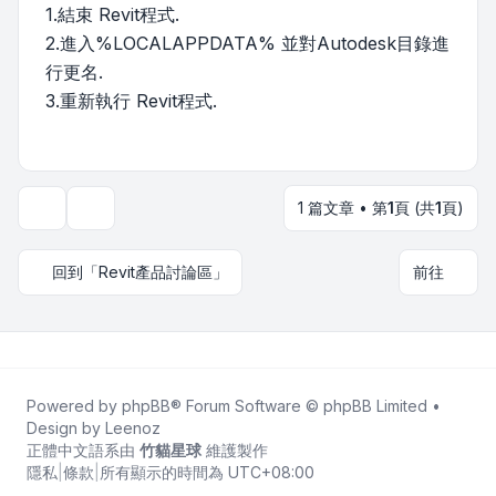
1.結束 Revit程式.
2.進入%LOCALAPPDATA% 並對Autodesk目錄進
行更名.
3.重新執行 Revit程式.
1 篇文章 • 第
1
頁 (共
1
頁)
主題工具
回到「Revit產品討論區」
前往
Powered by
phpBB
® Forum Software © phpBB Limited •
Design by
Leenoz
正體中文語系由
竹貓星球
維護製作
隱私
|
條款
|
所有顯示的時間為
UTC+08:00