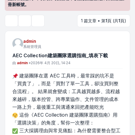
冊新帳號。
1 篇文章 • 第
1
頁 (共
1
頁)
主題工具
搜尋
admin
系統管理員
AEC Collection建築團隊選購指南_填表下載
文章
由
admin
»
2026年 4月 20日, 14:24
建築團隊在選 AEC 工具時，最常踩的坑不是
「買貴了」，而是「買對了單一工具，卻沒買到整
合流程」。 結果就會變成：工具越買越多、流程越
來越碎，版本控管、跨專業協作、文件管理的成本
一路上升，最後重工與溝通來回把產能吃光
這份《AEC Collection 建築團隊選購指南》用
「選購決策」的角度，幫你一次整理：
三大採購理由與常見痛點：為什麼需要整合型工