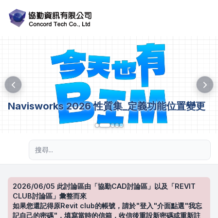
Navisworks 2026 性質集_定義功能位置變更
進階搜尋
2026/06/05 此討論區由「協勤CAD討論區」以及「REVIT
CLUB討論區」彙整而來
如果您還記得原Revit club的帳號，請於"登入"介面點選"我忘
記自己的密碼"，填寫當時的信箱，收信後重設新密碼或重新註