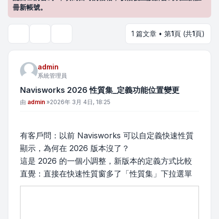
冊新帳號。
1 篇文章 • 第
1
頁 (共
1
頁)
主題工具
搜尋
admin
系統管理員
Navisworks 2026 性質集_定義功能位置變更
文章
由
admin
»
2026年 3月 4日, 18:25
有客戶問：以前 Navisworks 可以自定義快速性質
顯示，為何在 2026 版本沒了？
這是 2026 的一個小調整，新版本的定義方式比較
直覺：直接在快速性質窗多了「性質集」下拉選單