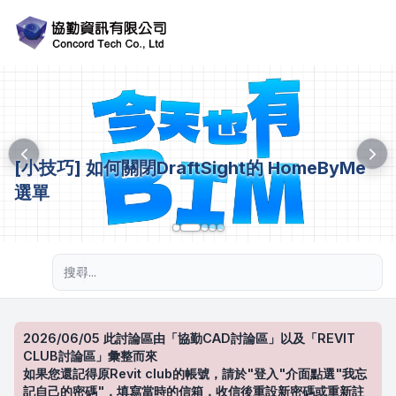
[小技巧] 如何關閉DraftSight的 HomeByMe
選單
進階搜尋
2026/06/05 此討論區由「協勤CAD討論區」以及「REVIT
CLUB討論區」彙整而來
如果您還記得原Revit club的帳號，請於"登入"介面點選"我忘
記自己的密碼"，填寫當時的信箱，收信後重設新密碼或重新註