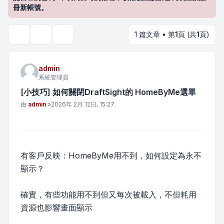
冊新帳號。
1 篇文章 • 第
1
頁 (共
1
頁)
主題工具
搜尋
admin
系統管理員
[小技巧] 如何關閉DraftSight的 HomeByMe選單
文章
由
admin
»
2026年 2月 12日, 15:27
有客戶反映：HomeByMe用不到，如何設定為永不
顯示？
確實，有些功能用不到但又每次被載入，不但耗用
資源也影響畫面顯示