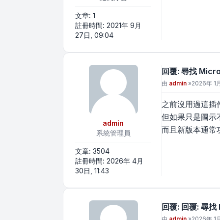
文章:
1
註冊時間:
2021年 9月
27日, 09:04
回覆: 尋找 Microd
文章
由
admin
»
2026年 1月
之前沒用過這插
但如果只是圖示
admin
而且新版本通常
系統管理員
文章:
3504
註冊時間:
2026年 4月
30日, 11:43
回覆: 回覆: 尋找 Mi
文章
由
admin
»
2026年 1月