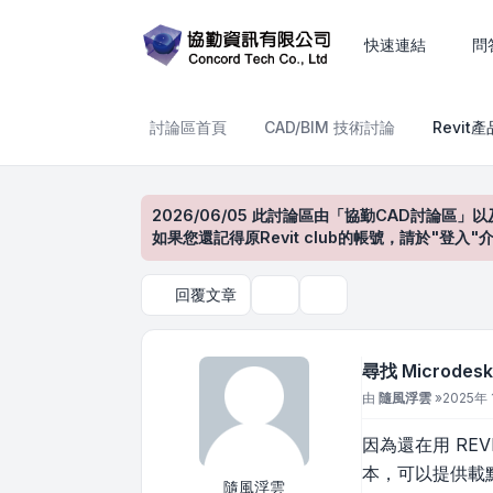
尋找 Microdesk Accelerator 
快速連結
問
討論區首頁
CAD/BIM 技術討論
Revit
2026/06/05 此討論區由「協勤CAD討論區」以
如果您還記得原Revit club的帳號，請於"
回覆文章
主題工具
搜尋
尋找 Microdesk A
文章
由
隨風浮雲
»
2025年 
因為還在用 REVIT
本，可以提供載
隨風浮雲