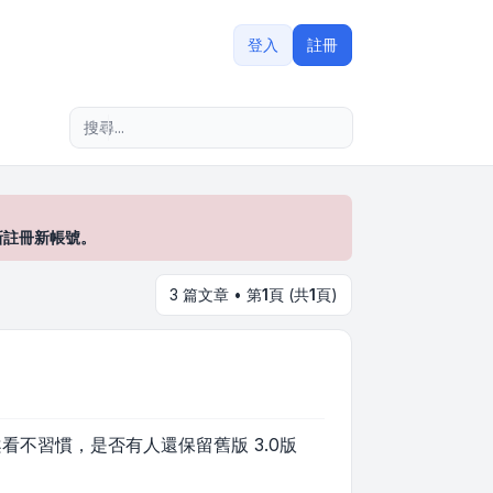
登入
註冊
進階搜尋
新註冊新帳號。
3 篇文章 • 第
1
頁 (共
1
頁)
 5.0 圖案看不習慣，是否有人還保留舊版 3.0版