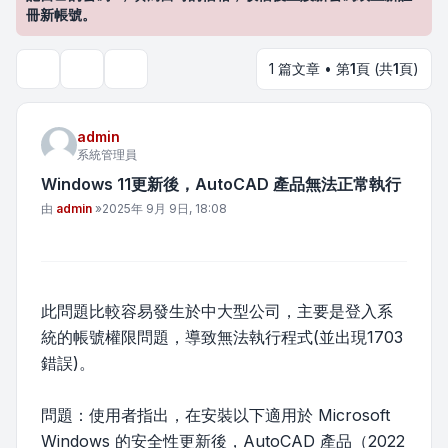
冊新帳號。
1 篇文章 • 第
1
頁 (共
1
頁)
主題工具
搜尋
admin
系統管理員
Windows 11更新後，AutoCAD 產品無法正常執行
文章
由
admin
»
2025年 9月 9日, 18:08
此問題比較容易發生於中大型公司，主要是登入系
統的帳號權限問題，導致無法執行程式(並出現1703
錯誤)。
問題：使用者指出，在安裝以下適用於 Microsoft
Windows 的安全性更新後，AutoCAD 產品（2022