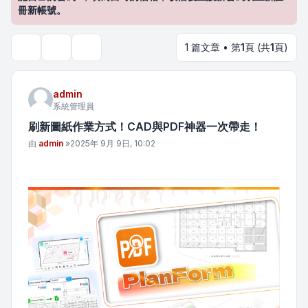
冊新帳號。
1 篇文章 • 第
1
頁 (共
1
頁)
主題工具
搜尋
admin
系統管理員
刷新圖紙作業方式！CAD與PDF神器一次帶走！
文章
由
admin
»
2025年 9月 9日, 10:02