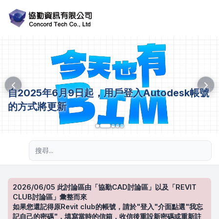
自2025年6月9日起，用戶登入Autodesk帳號
的方式將更新
進階搜尋
2026/06/05 此討論區由「協勤CAD討論區」以及「REVIT
CLUB討論區」彙整而來
如果您還記得原Revit club的帳號，請於"登入"介面點選"我忘
記自己的密碼"，填寫當時的信箱，收信後重設新密碼或重新註