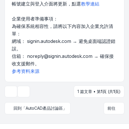
帳號建立與登入介面將更新，點選
教學連結
企業使用者準備事項：
為確保系統相容性，請將以下內容加入企業允許清
單：
網域： signin.autodesk.com → 避免桌面端認證錯
誤。
信箱：
noreply@signin.autodesk.com
→ 確保接
收支援郵件。
参考资料来源
1 篇文章 • 第
1
頁 (共
1
頁)
主題工具
回到「AutoCAD產品討論區」
前往