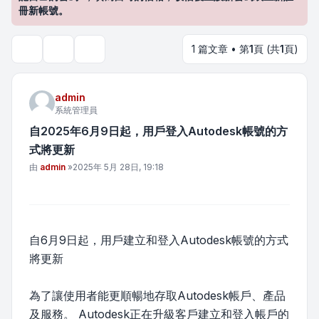
冊新帳號。
1 篇文章 • 第
1
頁 (共
1
頁)
主題工具
搜尋
admin
系統管理員
自2025年6月9日起，用戶登入Autodesk帳號的方
式將更新
文章
由
admin
»
2025年 5月 28日, 19:18
自6月9日起，用戶建立和登入Autodesk帳號的方式
將更新
為了讓使用者能更順暢地存取Autodesk帳戶、產品
及服務。 Autodesk正在升級客戶建立和登入帳戶的