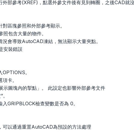
外部參考(XREF)，點選外參文件後有見到轉圈，之後CAD就沒
為針對區塊參照和外部參考顯示。
部參照包含大量的物件。
導致AutoCAD凍結，無法顯示大量夾點。
能是安裝錯誤
OPTIONS。
”選項卡。
「展示圖塊內的掣點」。 此設定也影響外部參考文件
”。
入GRIPBLOCK檢查變數是否為 0。
可以通過重置AutoCAD為預設的方法處理