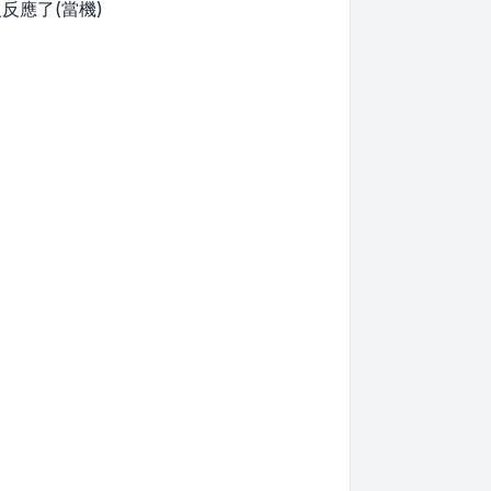
反應了(當機)