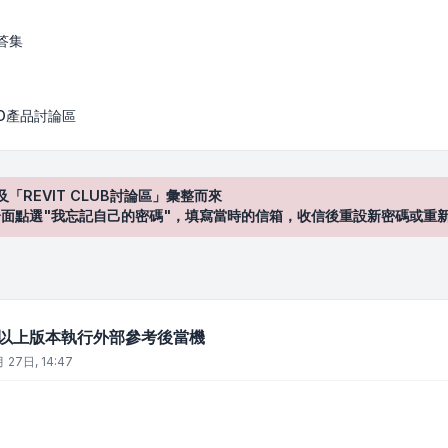
執行外部參考後當機
答集
AD產品討論區
及「REVIT CLUB討論區」彙整而來
登入"介面點選"我忘記自己的密碼"，填寫當時的信箱，收信後重設新密碼或重
021以上版本執行外部參考後當機
 27日, 14:47