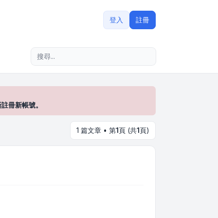
登入
註冊
進階搜尋
新註冊新帳號。
1 篇文章 • 第
1
頁 (共
1
頁)