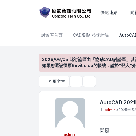
AutoCAD 2021以上版本
快速連結
問
討論區首頁
CAD/BIM 技術討論
AutoC
2026/06/05 此討論區由「協勤CAD討論區」以
如果您還記得原Revit club的帳號，請於"
回覆文章
主題工具
搜尋
AutoCAD 2
文章
由
admin
»
2025年 5月
問題：
admin