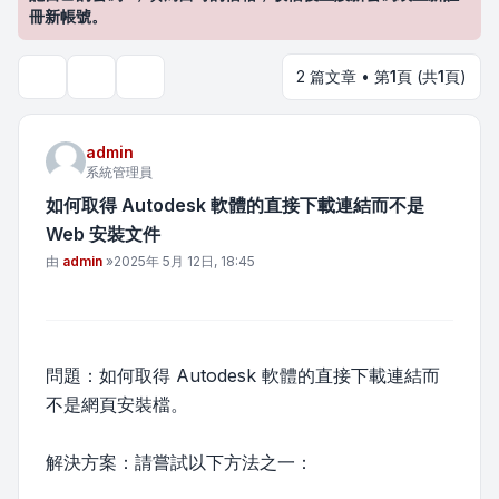
冊新帳號。
2 篇文章 • 第
1
頁 (共
1
頁)
主題工具
搜尋
admin
系統管理員
如何取得 Autodesk 軟體的直接下載連結而不是
Web 安裝文件
文章
由
admin
»
2025年 5月 12日, 18:45
問題：如何取得 Autodesk 軟體的直接下載連結而
不是網頁安裝檔。
解決方案：請嘗試以下方法之一：