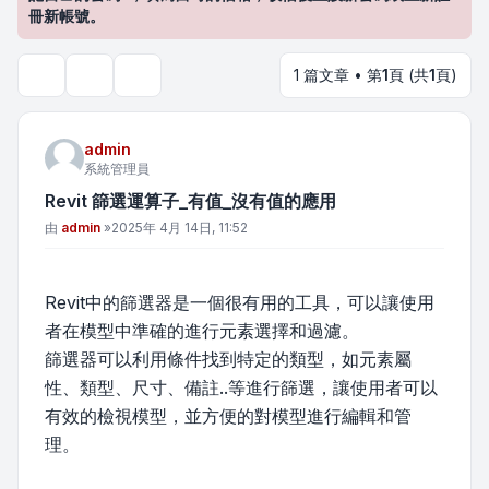
冊新帳號。
1 篇文章 • 第
1
頁 (共
1
頁)
主題工具
搜尋
admin
系統管理員
Revit 篩選運算子_有值_沒有值的應用
文章
由
admin
»
2025年 4月 14日, 11:52
Revit中的篩選器是一個很有用的工具，可以讓使用
者在模型中準確的進行元素選擇和過濾。
篩選器可以利用條件找到特定的類型，如元素屬
性、類型、尺寸、備註..等進行篩選，讓使用者可以
有效的檢視模型，並方便的對模型進行編輯和管
理。