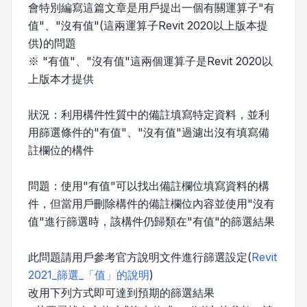
會特別編寫這篇文章是用戶提出一個有關運算子"有
值"、"沒有值"(這兩運算子Revit 2020以上版本提
供)的問題
※ "有值"、"沒有值"這兩個運算子是Revit 2020以
上版本才提供
狀況：利用構件性質中的備註填寫特定資料，並利
用篩選條件的"有值"、"沒有值"過濾出沒有填寫備
註欄位的構件
問題：使用"有值"可以找出備註欄位填寫資料的構
件，但當用戶刪除構件的備註欄位內容並使用"沒有
值"進行篩選時，該構件仍歸類在"有值"的篩選結果
此問題請用戶參考官方說明文件進行篩選設定(
Revit
2021_篩選_「值」的說明
)
改用下列方式即可達到預期的篩選結果