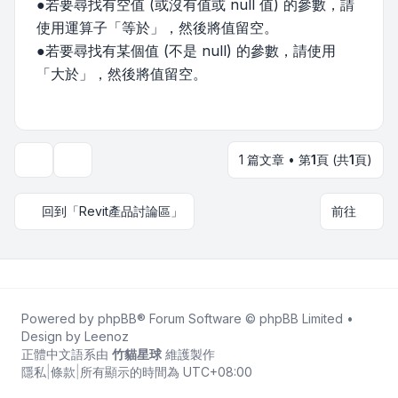
●若要尋找有空值 (或沒有值或 null 值) 的參數，請
使用運算子「等於」，然後將值留空。
●若要尋找有某個值 (不是 null) 的參數，請使用
「大於」，然後將值留空。
1 篇文章 • 第
1
頁 (共
1
頁)
主題工具
回到「Revit產品討論區」
前往
Powered by
phpBB
® Forum Software © phpBB Limited •
Design by
Leenoz
正體中文語系由
竹貓星球
維護製作
隱私
|
條款
|
所有顯示的時間為
UTC+08:00