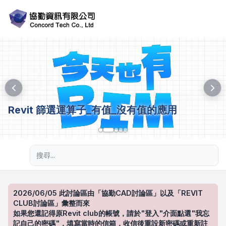
Revit 篩選運算子_有值_沒有值的應用
進階搜尋
2026/06/05 此討論區由「協勤CAD討論區」以及「REVIT
CLUB討論區」彙整而來
如果您還記得原Revit club的帳號，請於"登入"介面點選"我忘
記自己的密碼"，填寫當時的信箱，收信後重設新密碼或重新註