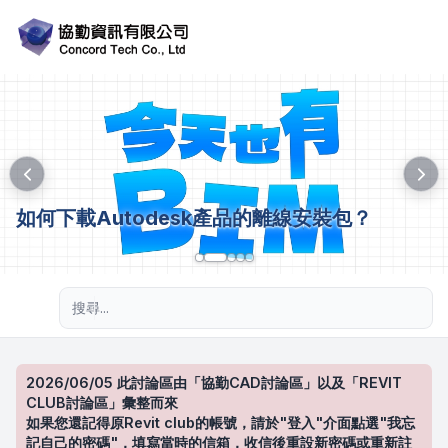
如何下載Autodesk產品的離線安裝包？
進階搜尋
2026/06/05 此討論區由「協勤CAD討論區」以及「REVIT
CLUB討論區」彙整而來
如果您還記得原Revit club的帳號，請於"登入"介面點選"我忘
記自己的密碼"，填寫當時的信箱，收信後重設新密碼或重新註