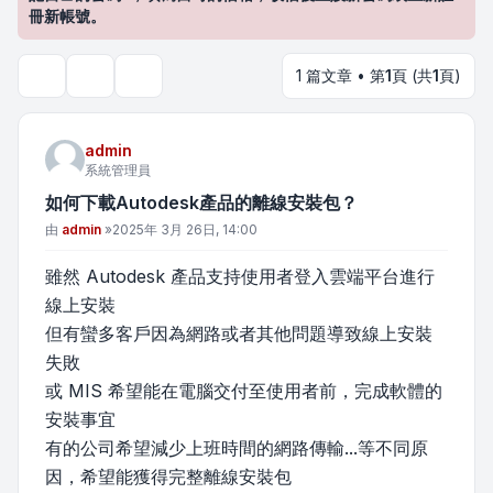
冊新帳號。
1 篇文章 • 第
1
頁 (共
1
頁)
主題工具
搜尋
admin
系統管理員
如何下載Autodesk產品的離線安裝包？
文章
由
admin
»
2025年 3月 26日, 14:00
雖然 Autodesk 產品支持使用者登入雲端平台進行
線上安裝
但有蠻多客戶因為網路或者其他問題導致線上安裝
失敗
或 MIS 希望能在電腦交付至使用者前，完成軟體的
安裝事宜
有的公司希望減少上班時間的網路傳輸...等不同原
因，希望能獲得完整離線安裝包