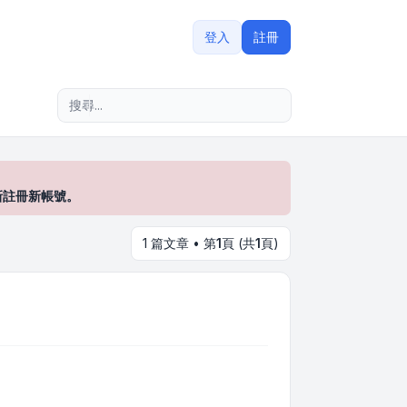
登入
註冊
進階搜尋
新註冊新帳號。
1 篇文章 • 第
1
頁 (共
1
頁)