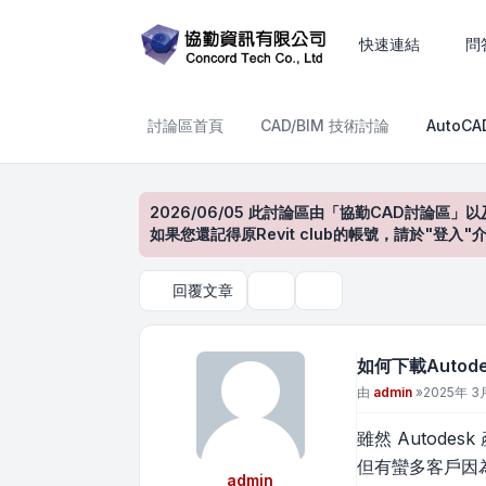
如何下載Autodesk產品的
快速連結
問
討論區首頁
CAD/BIM 技術討論
AutoC
2026/06/05 此討論區由「協勤CAD討論區」以
如果您還記得原Revit club的帳號，請於"
回覆文章
主題工具
搜尋
如何下載Auto
文章
由
admin
»
2025年 3月
雖然 Autod
但有蠻多客戶因
admin