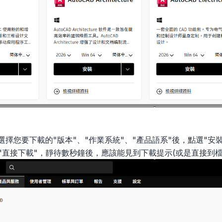
序選擇您要下載的"版本"、"作業系統"、"產品語系"後，點選"安
選"直接下載"，靜待數秒鐘後，應該能見到下載提示(或是直接到