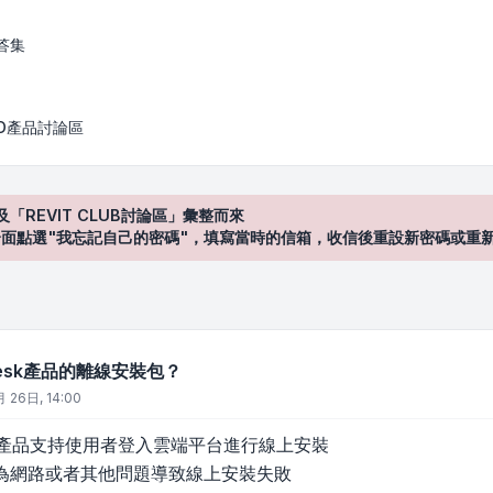
離線安裝包？
答集
AD產品討論區
及「REVIT CLUB討論區」彙整而來
登入"介面點選"我忘記自己的密碼"，填寫當時的信箱，收信後重設新密碼或重
desk產品的離線安裝包？
 26日, 14:00
esk 產品支持使用者登入雲端平台進行線上安裝
為網路或者其他問題導致線上安裝失敗