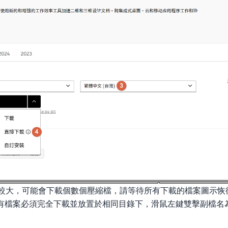
程式較大，可能會下載個數個壓縮檔，請等待所有下載的檔案圖示
案必須完全下載並放置於相同目錄下，滑鼠左鍵雙擊副檔名為