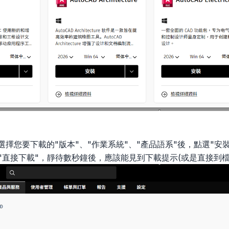
序選擇您要下載的"版本"、"作業系統"、"產品語系"後，點選"安
選"直接下載"，靜待數秒鐘後，應該能見到下載提示(或是直接到