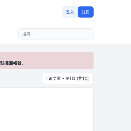
登入
註冊
進階搜尋
新註冊新帳號。
1 篇文章 • 第
1
頁 (共
1
頁)