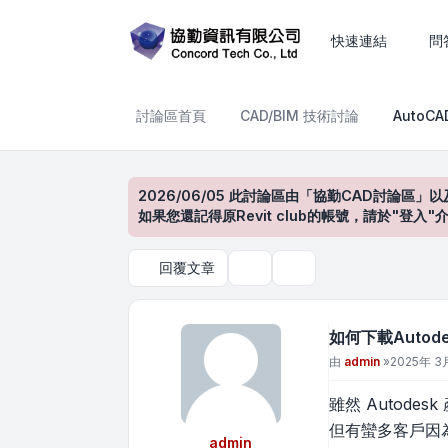
如何下載Autodesk產品的
快速連結
問
討論區首頁
CAD/BIM 技術討論
AutoC
2026/06/05 此討論區由「協勤CAD討論區」以
如果您還記得原Revit club的帳號，請於"
回覆文章
主題工具
搜尋
如何下載Auto
文章
由
admin
»
2025年 3月
雖然 Autod
但有蠻多客戶因
admin