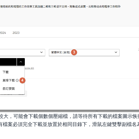
程式較大，可能會下載個數個壓縮檔，請等待所有下載的檔案圖示
案必須完全下載並放置於相同目錄下，滑鼠左鍵雙擊副檔名為