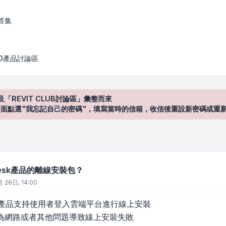
離線安裝包？
答集
AD產品討論區
及「REVIT CLUB討論區」彙整而來
登入"介面點選"我忘記自己的密碼"，填寫當時的信箱，收信後重設新密碼或重
desk產品的離線安裝包？
 26日, 14:00
esk 產品支持使用者登入雲端平台進行線上安裝
為網路或者其他問題導致線上安裝失敗