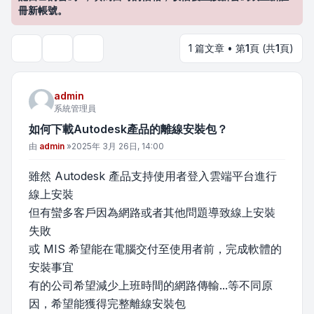
冊新帳號。
1 篇文章 • 第
1
頁 (共
1
頁)
主題工具
搜尋
admin
系統管理員
如何下載Autodesk產品的離線安裝包？
文章
由
admin
»
2025年 3月 26日, 14:00
雖然 Autodesk 產品支持使用者登入雲端平台進行
線上安裝
但有蠻多客戶因為網路或者其他問題導致線上安裝
失敗
或 MIS 希望能在電腦交付至使用者前，完成軟體的
安裝事宜
有的公司希望減少上班時間的網路傳輸...等不同原
因，希望能獲得完整離線安裝包