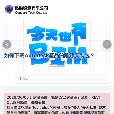
如何下載Autodesk產品的離線安裝包？
進階搜尋
2026/06/05 此討論區由「協勤CAD討論區」以及「REVIT
CLUB討論區」彙整而來
如果您還記得原Revit club的帳號，請於"登入"介面點選"我忘
記自己的密碼"，填寫當時的信箱，收信後重設新密碼或重新註