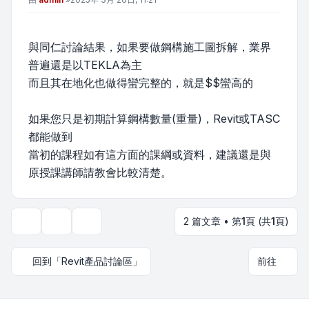
與同仁討論結果，如果要做鋼構施工圖拆解，業界
普遍還是以TEKLA為主
而且其在地化也做得蠻完整的，就是$$蠻高的
如果您只是初期計算鋼構數量(重量)，Revit或TASC
都能做到
當初的課程如有這方面的課綱或資料，建議還是與
原授課講師請教會比較清楚。
2 篇文章 • 第
1
頁 (共
1
頁)
主題工具
顯示和排序選項
回到「Revit產品討論區」
前往