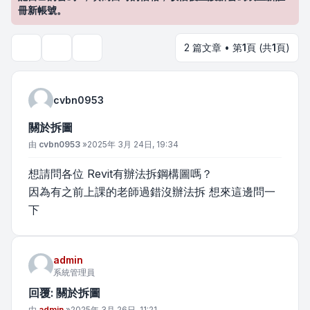
冊新帳號。
2 篇文章 • 第
1
頁 (共
1
頁)
主題工具
搜尋
cvbn0953
關於拆圖
文章
由
cvbn0953
»
2025年 3月 24日, 19:34
想請問各位 Revit有辦法拆鋼構圖嗎？
因為有之前上課的老師過錯沒辦法拆 想來這邊問一
下
admin
系統管理員
回覆: 關於拆圖
文章
由
admin
»
2025年 3月 26日, 11:21