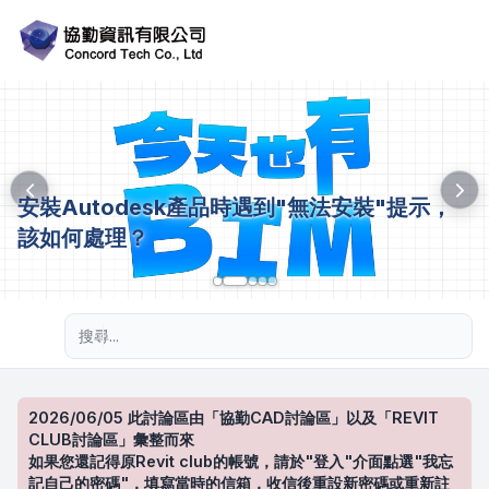
安裝Autodesk產品時遇到"無法安裝"提示，
該如何處理？
進階搜尋
2026/06/05 此討論區由「協勤CAD討論區」以及「REVIT
CLUB討論區」彙整而來
如果您還記得原Revit club的帳號，請於"登入"介面點選"我忘
記自己的密碼"，填寫當時的信箱，收信後重設新密碼或重新註