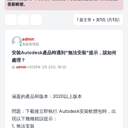
冊新帳號。
1 篇文章 • 第
1
頁 (共
1
頁)
主題工具
搜尋
admin
系統管理員
安裝Autodesk產品時遇到"無法安裝"提示，該如何
處理？
文章
由
admin
»
2025年 3月 22日, 18:20
涵蓋的產品和版本：2020以上版本
問題：下載後立即執行 Autodesk安裝軟體包時，出
現以下幾種錯誤提示：
1. 無法安裝