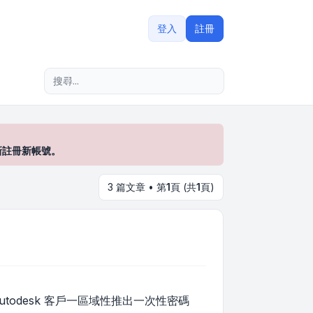
登入
註冊
進階搜尋
新註冊新帳號。
3 篇文章 • 第
1
頁 (共
1
頁)
Autodesk 客戶一區域性推出一次性密碼