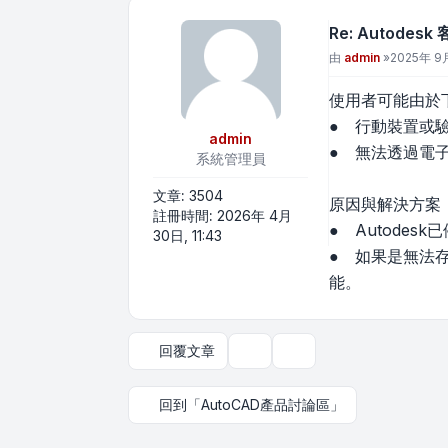
Re: Autode
文章
由
admin
»
2025年 9月
使用者可能由於下列
● 行動裝置或
admin
● 無法透過電子
系統管理員
文章:
3504
原因與解決方案
註冊時間:
2026年 4月
● Autode
30日, 11:43
● 如果是無法
能。
回覆文章
主題工具
顯示和排序選項
回到「AutoCAD產品討論區」