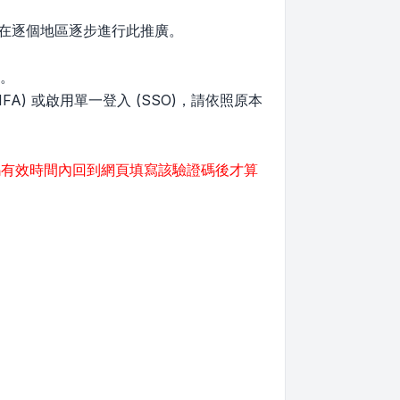
程，在逐個地區逐步進行此推廣。
能。
FA) 或啟用單一登入 (SSO)，請依照原本
碼有效時間內回到網頁填寫該驗證碼後才算