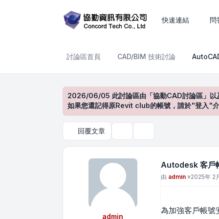
Autodesk 客戶帳戶安全性新
快速連結
問
討論區首頁
CAD/BIM 技術討論
AutoC
2026/06/05 此討論區由「協勤CAD討論區」以
如果您還記得原Revit club的帳號，請於"
回覆文章
主題工具
搜尋
Autodesk 
文章
由
admin
»
2025年 2月
為加強客戶帳號安全
admin