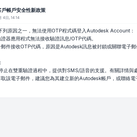
sk 客戶帳戶安全性新政策
 4日, 14:14
原因之一，無法使用OTP程式碼登入Autodesk Account：
驗證器應用程式無法接收驗證訊息/OTP代碼。
郵件接收OTP代碼，原因是Autodesk訊息被封鎖或關聯電子
：
sk已停止在雙重驗證過程中，提供對SMS/語音的支援。有關詳情
存取該電子郵件，建議您為其建立新的Autodesk帳戶，或聯絡