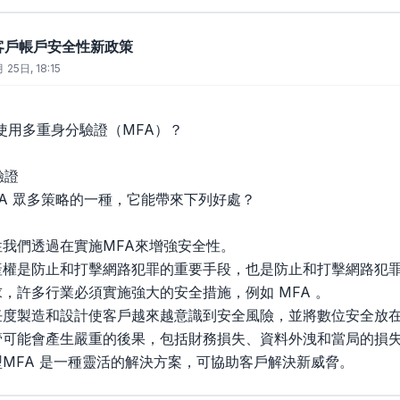
sk 客戶帳戶安全性新政策
 25日, 18:15
使用多重身分驗證（MFA）？
驗證
MFA 眾多策略的一種，它能帶來下列好處？
性我們透過在實施MFA來增強安全性。
產權是防止和打擊網路犯罪的重要手段，也是防止和打擊網路犯
，許多行業必須實施強大的安全措施，例如 MFA 。
任度製造和設計使客戶越來越意識到安全風險，並將數位安全放
管可能會產生嚴重的後果，包括財務損失、資料外洩和當局的損
型MFA 是一種靈活的解決方案，可協助客戶解決新威脅。