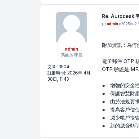
Re: Autode
文章
由
admin
»
2025年 2月
附加資訊：為何
admin
系統管理員
電子郵件 OTP 
文章:
3504
OTP 驗證是 
註冊時間:
2026年 4月
30日, 11:43
● 增強的安全
● 保護智慧財
● 由於法規要求
● 提高客戶信
● 減少帳戶接
● 新的威脅類