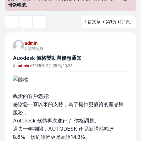
冊新帳號。
1 篇文章 • 第
1
頁 (共
1
頁)
主題工具
搜尋
admin
系統管理員
Auodesk 價格變動與優惠通知
文章
由
admin
»
2025年 2月 25日, 10:23
親愛的客戶您好:
感謝您一直以來的支持，為了提供更優質的產品與
服務，
Autodesk 軟體再次進行了 價格調整。
過去一年期間，AUTODESK 產品新購漲幅達
8.6%，續約漲幅更是高達14.3%。