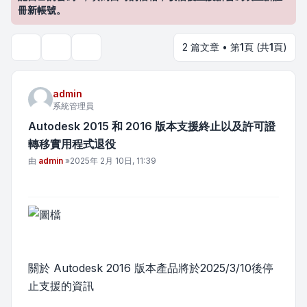
冊新帳號。
2 篇文章 • 第
1
頁 (共
1
頁)
主題工具
搜尋
admin
系統管理員
Autodesk 2015 和 2016 版本支援終止以及許可證
轉移實用程式退役
文章
由
admin
»
2025年 2月 10日, 11:39
關於 Autodesk 2016 版本產品將於2025/3/10後停
止支援的資訊