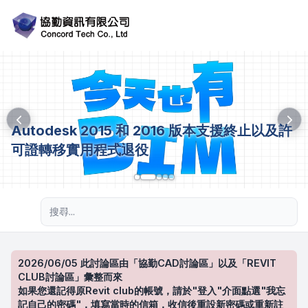
Autodesk 2015 和 2016 版本支援終止以及許
可證轉移實用程式退役
進階搜尋
2026/06/05 此討論區由「協勤CAD討論區」以及「REVIT
CLUB討論區」彙整而來
如果您還記得原Revit club的帳號，請於"登入"介面點選"我忘
記自己的密碼"，填寫當時的信箱，收信後重設新密碼或重新註