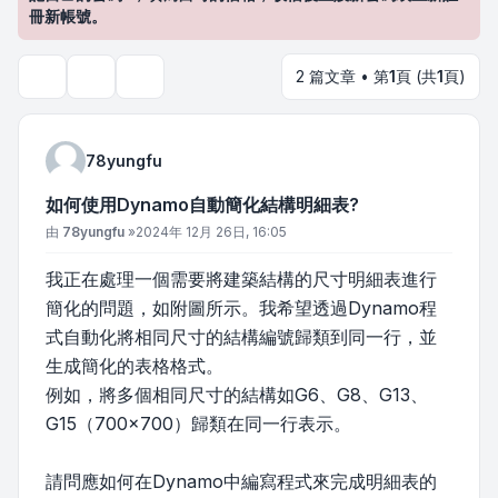
冊新帳號。
2 篇文章 • 第
1
頁 (共
1
頁)
主題工具
搜尋
78yungfu
如何使用Dynamo自動簡化結構明細表?
文章
由
78yungfu
»
2024年 12月 26日, 16:05
我正在處理一個需要將建築結構的尺寸明細表進行
簡化的問題，如附圖所示。我希望透過Dynamo程
式自動化將相同尺寸的結構編號歸類到同一行，並
生成簡化的表格格式。
例如，將多個相同尺寸的結構如G6、G8、G13、
G15（700x700）歸類在同一行表示。
請問應如何在Dynamo中編寫程式來完成明細表的