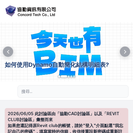
如何使用Dynamo自動簡化結構明細表?
進階搜尋
2026/06/05 此討論區由「協勤CAD討論區」以及「REVIT
CLUB討論區」彙整而來
如果您還記得原Revit club的帳號，請於"登入"介面點選"我忘
記自己的密碼"，填寫當時的信箱，收信後重設新密碼或重新註