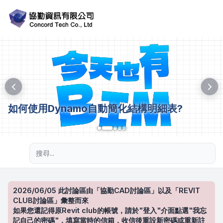
如何使用Dynamo自動簡化結構明細表?
進階搜尋
2026/06/05 此討論區由「協勤CAD討論區」以及「REVIT
CLUB討論區」彙整而來
如果您還記得原Revit club的帳號，請於"登入"介面點選"我忘
記自己的密碼"，填寫當時的信箱，收信後重設新密碼或重新註