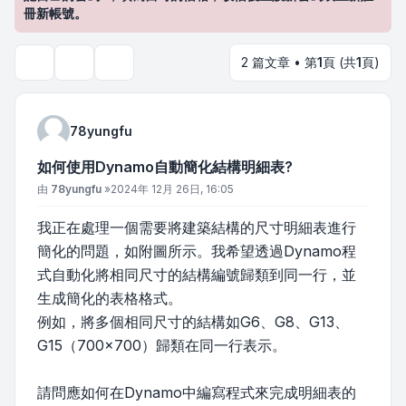
冊新帳號。
2 篇文章 • 第
1
頁 (共
1
頁)
主題工具
搜尋
78yungfu
如何使用Dynamo自動簡化結構明細表?
文章
由
78yungfu
»
2024年 12月 26日, 16:05
我正在處理一個需要將建築結構的尺寸明細表進行
簡化的問題，如附圖所示。我希望透過Dynamo程
式自動化將相同尺寸的結構編號歸類到同一行，並
生成簡化的表格格式。
例如，將多個相同尺寸的結構如G6、G8、G13、
G15（700x700）歸類在同一行表示。
請問應如何在Dynamo中編寫程式來完成明細表的