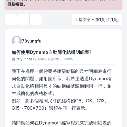
冊新帳號。
2 篇文章 • 第
1
頁 (共
1
頁)
主題工具
搜尋
78yungfu
如何使用Dynamo自動簡化結構明細表?
文章
由
78yungfu
»
2024年 12月 26日, 16:05
我正在處理一個需要將建築結構的尺寸明細表進行
簡化的問題，如附圖所示。我希望透過Dynamo程
式自動化將相同尺寸的結構編號歸類到同一行，並
生成簡化的表格格式。
例如，將多個相同尺寸的結構如G6、G8、G13、
G15（700x700）歸類在同一行表示。
請問應如何在Dynamo中編寫程式來完成明細表的