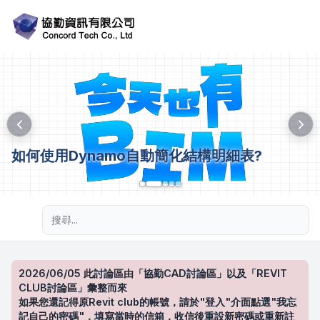
如何使用Dynamo自動簡化結構明細表?
進階搜尋
2026/06/05 此討論區由「協勤CAD討論區」以及「REVIT
CLUB討論區」彙整而來
如果您還記得原Revit club的帳號，請於"登入"介面點選"我忘
記自己的密碼"，填寫當時的信箱，收信後重設新密碼或重新註