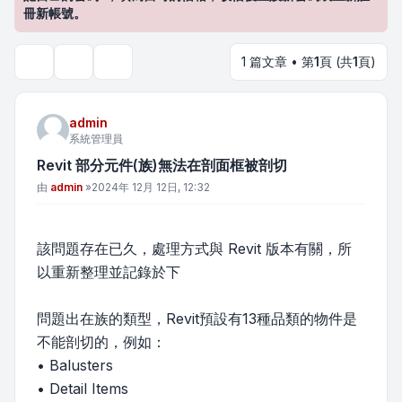
冊新帳號。
1 篇文章 • 第
1
頁 (共
1
頁)
主題工具
搜尋
admin
系統管理員
Revit 部分元件(族)無法在剖面框被剖切
文章
由
admin
»
2024年 12月 12日, 12:32
該問題存在已久，處理方式與 Revit 版本有關，所
以重新整理並記錄於下
問題出在族的類型，Revit預設有13種品類的物件是
不能剖切的，例如：
• Balusters
• Detail Items