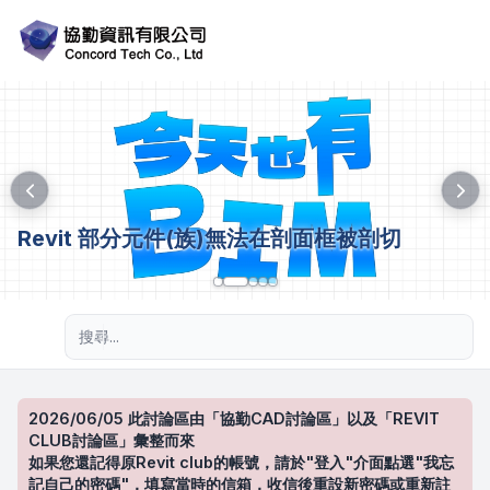
Revit 部分元件(族)無法在剖面框被剖切
進階搜尋
2026/06/05 此討論區由「協勤CAD討論區」以及「REVIT
CLUB討論區」彙整而來
如果您還記得原Revit club的帳號，請於"登入"介面點選"我忘
記自己的密碼"，填寫當時的信箱，收信後重設新密碼或重新註