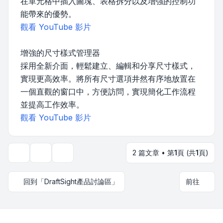
在單元格中插入圖塊、表格拆分以及增強的控制功
能帶來的優勢。
觀看 YouTube 影片
增強的尺寸樣式管理器
採用全新介面，輕鬆建立、編輯和分享尺寸樣式，
實現更高效率。將所有尺寸選項井然有序地放置在
一個直觀的窗口中，方便訪問，實現簡化工作流程
並提高工作效率。
觀看 YouTube 影片
2 篇文章 • 第
1
頁 (共
1
頁)
主題工具
顯示和排序選項
回到「DraftSight產品討論區」
前往