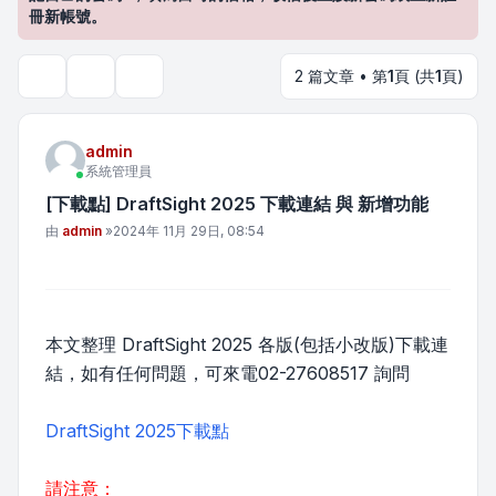
冊新帳號。
2 篇文章 • 第
1
頁 (共
1
頁)
主題工具
搜尋
admin
系統管理員
[下載點] DraftSight 2025 下載連結 與 新增功能
文章
由
admin
»
2024年 11月 29日, 08:54
本文整理 DraftSight 2025 各版(包括小改版)下載連
結，如有任何問題，可來電02-27608517 詢問
DraftSight 2025下載點
請注意：