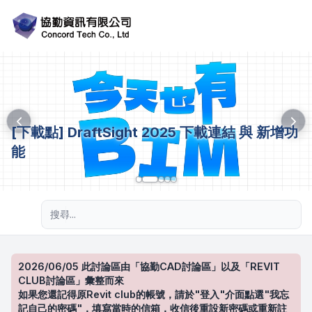
[下載點] DraftSight 2025 下載連結 與 新增功
能
進階搜尋
2026/06/05 此討論區由「協勤CAD討論區」以及「REVIT
CLUB討論區」彙整而來
如果您還記得原Revit club的帳號，請於"登入"介面點選"我忘
記自己的密碼"，填寫當時的信箱，收信後重設新密碼或重新註