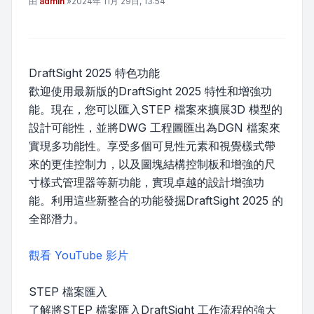
文章
由
admin
»
2024年 11月 29日, 13:54
DraftSight 2025 特色功能
歡迎使用最新版的DraftSight 2025 特性和增強功
能。現在，您可以匯入STEP 檔案來擴展3D 模型的
設計可能性，並將DWG 工程圖匯出為DGN 檔案來
實現多功能性。享受多個可見性元素和視覺樣式帶
來的更佳控制力，以及圖塊結構控制板和增強的尺
寸樣式管理器等新功能，實現卓越的設計增強功
能。利用這些新整合的功能發掘DraftSight 2025 的
全部潛力。
觀看 YouTube 影片
STEP 檔案匯入
了解將STEP 檔案匯入DraftSight 工作流程的強大