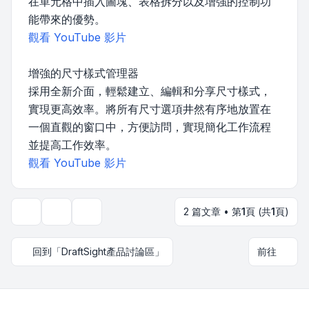
在單元格中插入圖塊、表格拆分以及增強的控制功
能帶來的優勢。
觀看 YouTube 影片
增強的尺寸樣式管理器
採用全新介面，輕鬆建立、編輯和分享尺寸樣式，
實現更高效率。將所有尺寸選項井然有序地放置在
一個直觀的窗口中，方便訪問，實現簡化工作流程
並提高工作效率。
觀看 YouTube 影片
2 篇文章 • 第
1
頁 (共
1
頁)
主題工具
顯示和排序選項
回到「DraftSight產品討論區」
前往