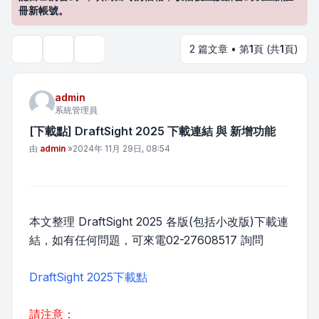
冊新帳號。
2 篇文章 • 第
1
頁 (共
1
頁)
主題工具
搜尋
admin
系統管理員
[下載點] DraftSight 2025 下載連結 與 新增功能
文章
由
admin
»
2024年 11月 29日, 08:54
本文整理 DraftSight 2025 各版(包括小改版)下載連
結，如有任何問題，可來電02-27608517 詢問
DraftSight 2025下載點
請注意：