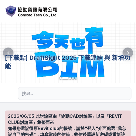
[下載點] DraftSight 2025 下載連結 與 新增功
能
進階搜尋
2026/06/05 此討論區由「協勤CAD討論區」以及「REVIT
CLUB討論區」彙整而來
如果您還記得原Revit club的帳號，請於"登入"介面點選"我忘
記自己的密碼"，填寫當時的信箱，收信後重設新密碼或重新註